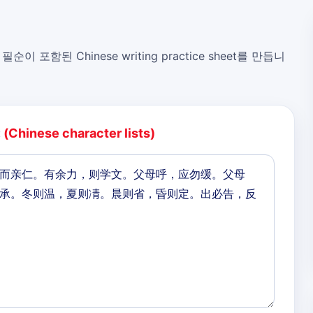
, 필순이 포함된 Chinese writing practice sheet를 만듭니
:
(Chinese character lists)