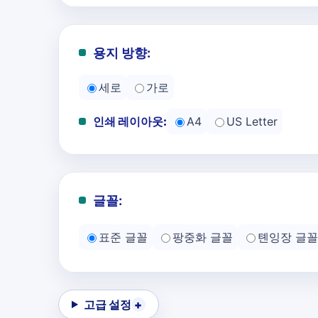
용지 방향:
세로
가로
인쇄 레이아웃:
A4
US Letter
글꼴:
표준 글꼴
팡중화 글꼴
톈잉장 글꼴
고급 설정