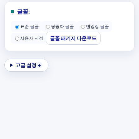
글꼴:
표준 글꼴
팡중화 글꼴
톈잉장 글꼴
글꼴 패키지 다운로드
사용자 지정
고급 설정