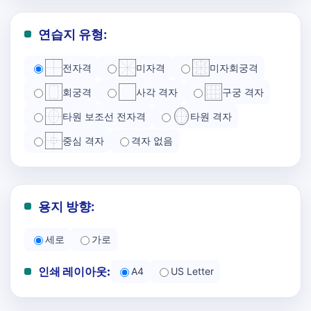
연습지 유형:
전자격
미자격
미자회궁격
회궁격
사각 격자
구궁 격자
타원 보조선 전자격
타원 격자
중심 격자
격자 없음
용지 방향:
세로
가로
인쇄 레이아웃:
A4
US Letter