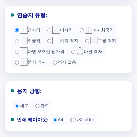
연습지 유형:
전자격
미자격
미자회궁격
회궁격
사각 격자
구궁 격자
타원 보조선 전자격
타원 격자
중심 격자
격자 없음
용지 방향:
세로
가로
인쇄 레이아웃:
A4
US Letter