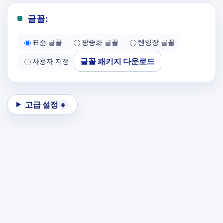
글꼴:
표준 글꼴
팡중화 글꼴
톈잉장 글꼴
글꼴 패키지 다운로드
사용자 지정
고급 설정