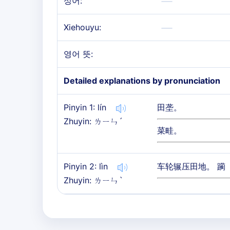
성어:
Xiehouyu:
영어 뜻:
Detailed explanations by pronunciation
Pinyin 1: lín
田垄。
Zhuyin: ㄌㄧㄣˊ
菜畦。
Pinyin 2: lìn
车轮辗压田地。 躏
Zhuyin: ㄌㄧㄣˋ