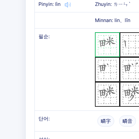
Pinyin: lìn
Zhuyin: ㄌㄧㄣˋ
Minnan: lin、līn
필순:
단어:
疄字
疄音