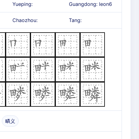
Yueping:
Guangdong: leon6
Chaozhou:
Tang:
疄义