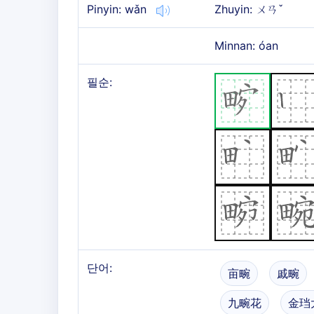
Pinyin: wǎn
Zhuyin: ㄨㄢˇ
Minnan: óan
필순:
단어:
亩畹
戚畹
九畹花
金珰