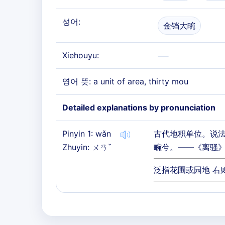
성어:
金铛大畹
Xiehouyu:
영어 뜻: a unit of area, thirty mou
Detailed explanations by pronunciation
Pinyin 1: wǎn
古代地积单位。说法
Zhuyin: ㄨㄢˇ
畹兮。——《离骚》
泛指花圃或园地 右