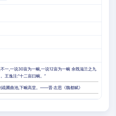
不一,一说30亩为一畹,一说12亩为一畹 余既滋兰之九
。王逸注:“十二亩曰畹。”
则疏圃曲池,下畹高堂。——晋·左思《魏都赋》