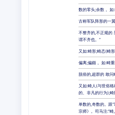
数的零头;余数 。如
古称军队阵形的一翼 
不整齐的,不正规的 
谓不齐也。”
又如:畸形;畸态(畸形
偏离;偏颇 。如:畸
脱俗的,超群的 敢
又如:畸人(与世俗格
的、非凡的行为);畸
单数的,奇数的。跟“
宗师》。司马注:“畸