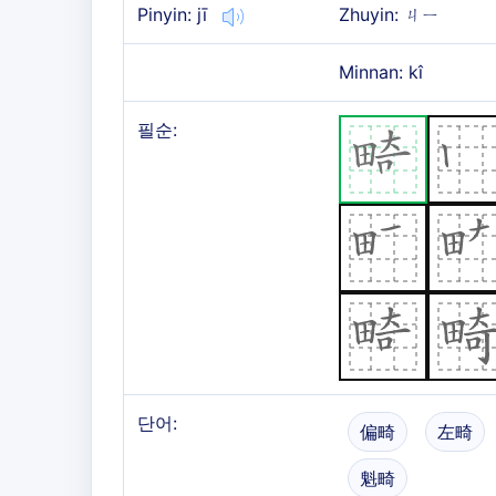
Pinyin: jī
Zhuyin: ㄐㄧ
Minnan: kî
필순:
단어:
偏畸
左畸
魁畸