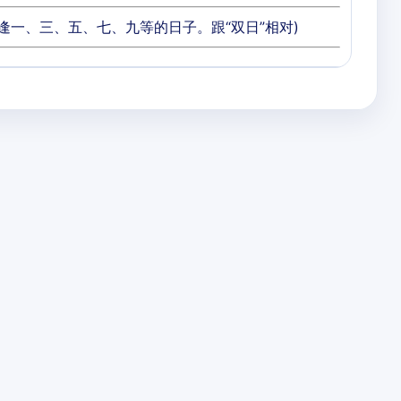
即逢一、三、五、七、九等的日子。跟“双日”相对)