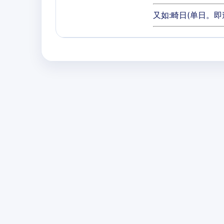
又如:畸日(单日。