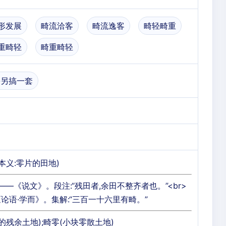
形发展
畸流洽客
畸流逸客
畸轻畸重
重畸轻
畸重畸轻
-另搞一套
本义:零片的田地)
——《说文》。段注:“残田者,余田不整齐者也。”<br>
论语·学而》。集解:“三百一十六里有畸。”
的残余土地);畸零(小块零散土地)