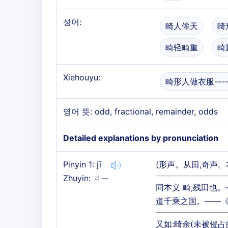
성어:
畸人侔天
畸
畸轻畸重
畸
Xiehouyu:
畸形人做衣服---
영어 뜻: odd, fractional, remainder, odds
Detailed explanations by pronunciation
Pinyin 1: jī
(形声。从田,奇声。
Zhuyin: ㄐㄧ
同本义 畸,残田也。
道千乘之国。——《
又如:畸余(未被侵占