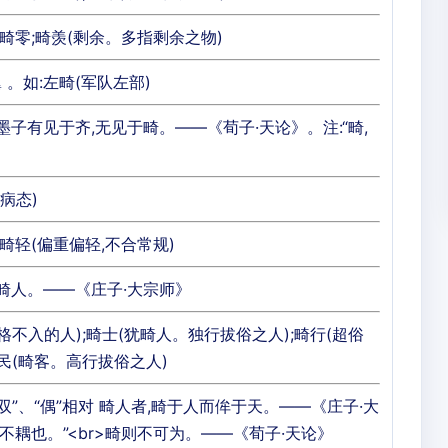
:畸零;畸羡(剩余。多指剩余之物)
。如:左畸(军队左部)
墨子有见于齐,无见于畸。——《荀子·天论》。注:“畸,
病态)
重畸轻(偏重偏轻,不合常规)
问畸人。——《庄子·大宗师》
格不入的人);畸士(犹畸人。独行拔俗之人);畸行(超俗
民(畸客。高行拔俗之人)
双”、“偶”相对 畸人者,畸于人而侔于天。——《庄子·大
,不耦也。”<br>畸则不可为。——《荀子·天论》