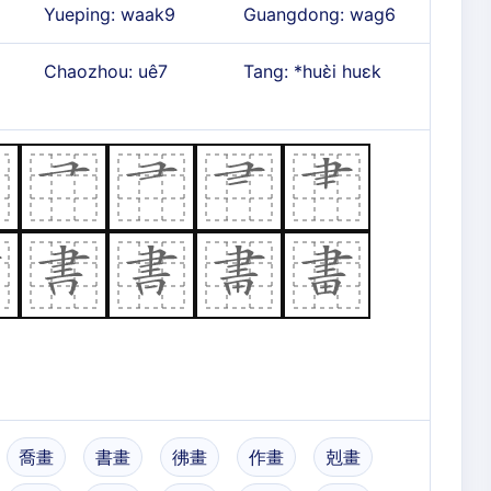
Yueping: waak9
Guangdong: wag6
Chaozhou: uê7
Tang: *huɛ̀i huɛk
喬畫
書畫
彿畫
作畫
剋畫