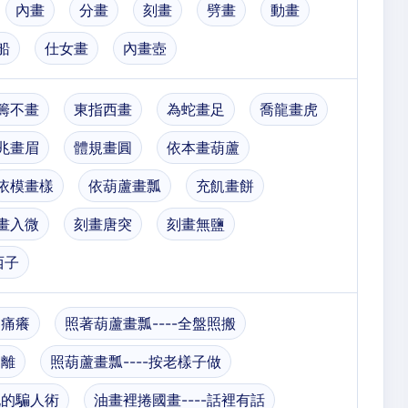
內畫
分畫
刻畫
劈畫
動畫
船
仕女畫
內畫壺
籌不畫
東指西畫
為蛇畫足
喬龍畫虎
兆畫眉
體規畫圓
依本畫葫蘆
依模畫樣
依葫蘆畫瓢
充飢畫餅
畫入微
刻畫唐突
刻畫無鹽
西子
關痛癢
照著葫蘆畫瓢----全盤照搬
不離
照葫蘆畫瓢----按老樣子做
玩的騙人術
油畫裡捲國畫----話裡有話