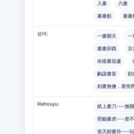
入畫
六畫
書畫舫
書畫
성어:
一畫開天
一
書畫卯酉
京
依樣畫葫蘆
齣謀畫策
刻
刻畫無鹽，唐突
Xiehouyu:
紙上畫刀----無
照貓畫虎----差
張天師畫符----