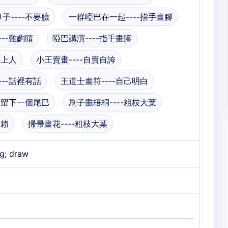
子----不要臉
一群啞巴在一起----指手畫腳
--難齣頭
啞巴講演----指手畫腳
心上人
小王賣畫----自賣自誇
--話裡有話
王道士畫符----自己明白
--留下一個尾巴
刷子畫梧桐----粗枝大葉
圖賴
掃帚畫花----粗枝大葉
ng; draw