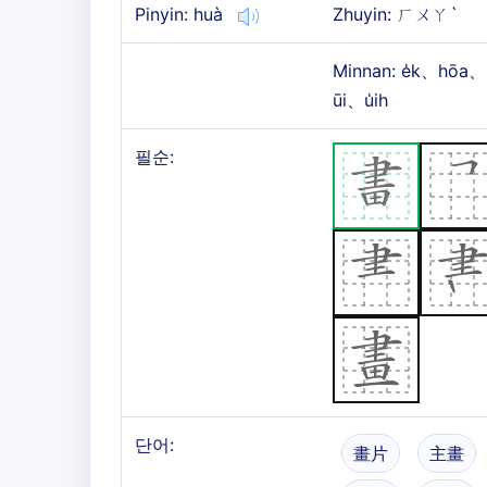
Pinyin: huà
Zhuyin: ㄏㄨㄚˋ
Minnan: e̍k、hōa、
ūi、u̍ih
필순:
단어:
畫片
主畫