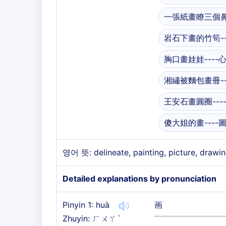
一張紙畫瞭三個鼻
岩石下畫的竹筍--
胸口畫娃娃----
湘繡被麵包畫冊--
王安石畫圓圈--
傻大姐的畫----
영어 뜻: delineate, painting, picture, drawi
Detailed explanations by pronunciation
Pinyin 1: huà
画
Zhuyin: ㄏㄨㄚˋ