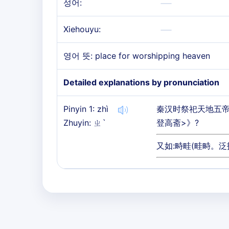
성어:
Xiehouyu:
영어 뜻: place for worshipping heaven
Detailed explanations by pronunciation
Pinyin 1: zhì
秦汉时祭祀天地五帝
Zhuyin: ㄓˋ
登高斋>》?
又如:畤畦(畦畤。