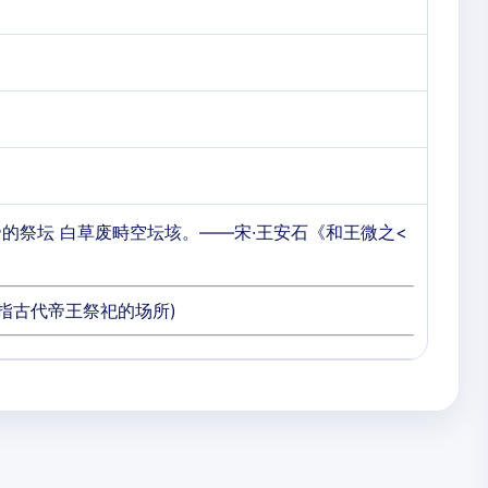
的祭坛 白草废畤空坛垓。——宋·王安石《和王微之<
泛指古代帝王祭祀的场所)