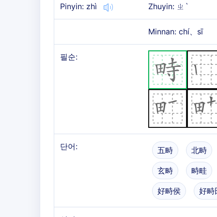
Pinyin: zhì
Zhuyin: ㄓˋ
Minnan: chí、sī
필순:
단어:
五畤
北畤
玄畤
畤畦
好畤侯
好畤