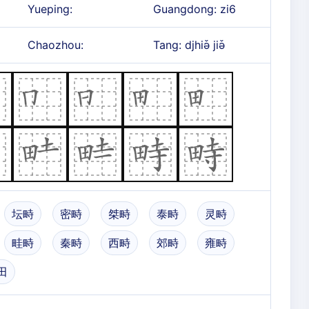
Yueping:
Guangdong: zi6
Chaozhou:
Tang: djhiə̌ jiə̌
坛畤
密畤
桀畤
泰畤
灵畤
畦畤
秦畤
西畤
郊畤
雍畤
田