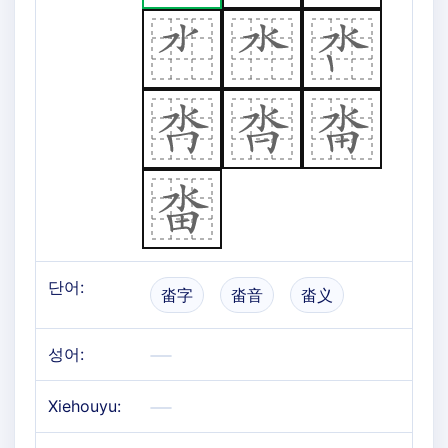
단어:
畓字
畓音
畓义
성어:
Xiehouyu: