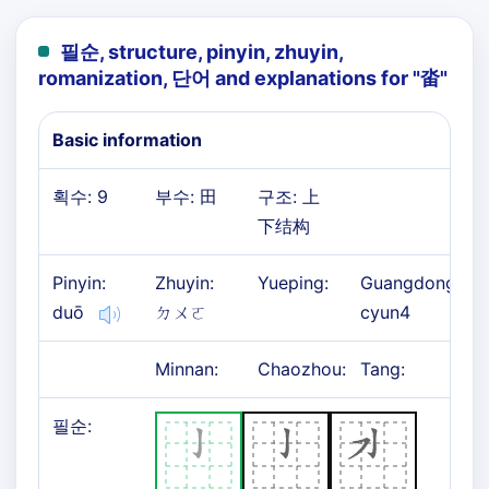
필순, structure, pinyin, zhuyin,
romanization, 단어 and explanations for "
畓
"
Basic information
획수: 9
부수: 田
구조: 上
下结构
Pinyin:
Zhuyin:
Yueping:
Guangdong:
duō
ㄉㄨㄛ
cyun4
Minnan:
Chaozhou:
Tang:
필순: