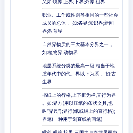
又如:境界;上界;下界;外界;租界
职业、工作或性别等相同的一些社会
成员的总体 。如:各界;知识界;新闻
界;教育界
自然界物质的三大基本分界之一 。
如:植物界;动物界
地层系统分类的最高一级,相当于地
质年代中的代。界以下为系 。如:古
生界
书纸上的行格,上下框为栏,直行为界
。如:界方(用以压纸的条状文具,也
叫“界尺”);界行(纸或绢上的直行格);
界笔(一种用于划直线的画笔)
毗邻,毗连;接界 三国之与秦壤界而患