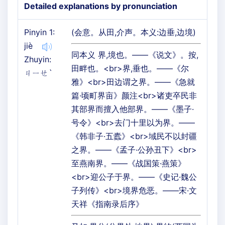
Detailed explanations by pronunciation
Pinyin 1:
(会意。从田,介声。本义:边垂,边境)
jiè
同本义 界,境也。——《说文》。按,
Zhuyin:
田畔也。<br>界,垂也。——《尔
ㄐㄧㄝˋ
雅》<br>田边谓之界。——《急就
篇·顷町界亩》颜注<br>诸吏卒民非
其部界而擅入他部界。——《墨子·
号令》<br>去门十里以为界。——
《韩非子·五蠹》<br>域民不以封疆
之界。——《孟子·公孙丑下》<br>
至燕南界。——《战国策·燕策》
<br>迎公子于界。——《史记·魏公
子列传》<br>境界危恶。——宋·文
天祥《指南录后序》