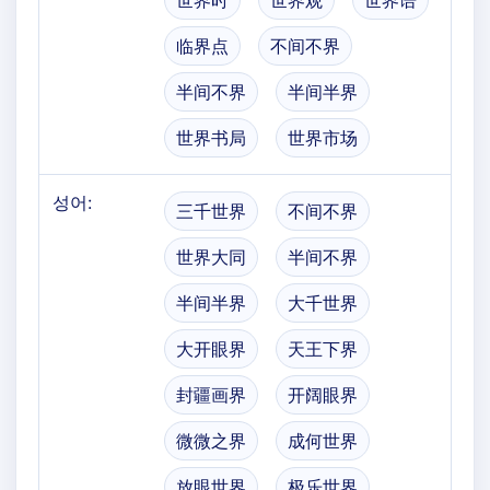
世界时
世界观
世界语
临界点
不间不界
半间不界
半间半界
世界书局
世界市场
성어:
三千世界
不间不界
世界大同
半间不界
半间半界
大千世界
大开眼界
天王下界
封疆画界
开阔眼界
微微之界
成何世界
放眼世界
极乐世界