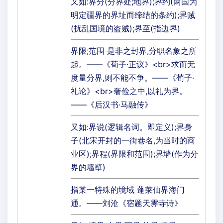
又如:界分(分界处;地界);界约(两国为
明定疆界的界址而缔结的条约);界贼
(扰乱国境的盗贼);界至(指边界)
界限;范围 是非之封界,分职名象之所
起。——《荀子·正议》<br>求而无
度量分界,则不能不争。——《荀子·
礼论》<br>奢俭之中,以礼为界。
——《后汉书·马融传》
又如:界说(逻辑名词。即定义);界身
子(北宋开封的一街巷名,为当时的商
业区);界程(界限和范围);界墙(作为分
界的墙壁)
指某一特殊的境域 蓬莱仙界海门
通。——刘沧《宿题天霁寺诗》