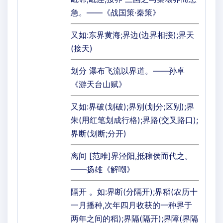
急。——《战国策·秦策》
又如:东界黄海;界边(边界相接);界天
(接天)
划分 瀑布飞流以界道。——孙卓
《游天台山赋》
又如:界破(划破);界别(划分;区别);界
朱(用红笔划成行格);界路(交叉路口);
界断(划断;分开)
离间 [范雎]界泾阳,抵穰侯而代之。
——扬雄《解嘲》
隔开 。如:界断(分隔开);界稻(农历十
一月播种,次年四月收获的一种界于
两年之间的稻);界隔(隔开);界障(界隔