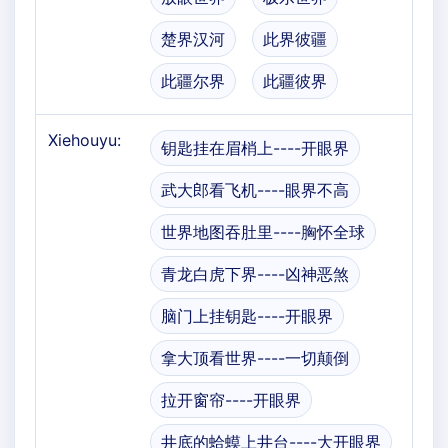
楚界汉河
此界彼疆
此疆尔界
此疆彼界
Xiehouyu:
钥匙挂在眉梢上----开眼界
武大郎看飞机----眼界不高
世界地图吞肚里----胸怀全球
青龙白虎下界----凶神恶煞
脑门上挂钥匙----开眼界
拿大顶看世界----一切颠倒
拉开窗帘----开眼界
井底的蛤蟆上井台----大开眼界