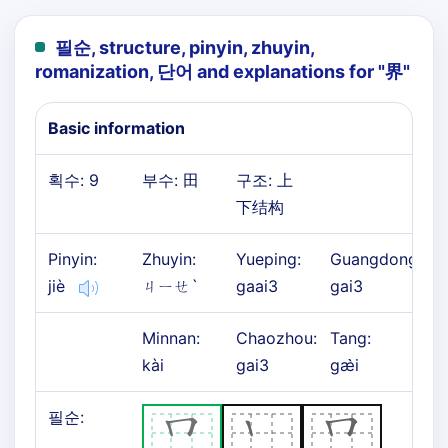
필순, structure, pinyin, zhuyin,
romanization, 단어 and explanations for "
界
"
Basic information
획수: 9
부수: 田
구조: 上
下结构
Pinyin:
Zhuyin:
Yueping:
Guangdong:
jiè
ㄐㄧㄝˋ
gaai3
gai3
Minnan:
Chaozhou:
Tang:
kài
gai3
gæ̀i
필순: