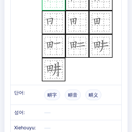
단어:
畊字
畊音
畊义
성어:
Xiehouyu: