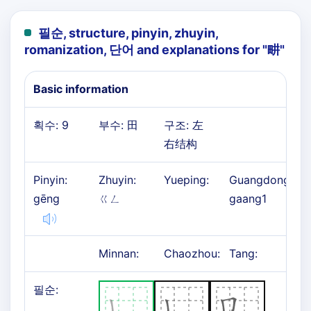
필순, structure, pinyin, zhuyin,
romanization, 단어 and explanations for "
畊
"
Basic information
획수: 9
부수: 田
구조: 左
右结构
Pinyin:
Zhuyin:
Yueping:
Guangdong:
gēng
ㄍㄥ
gaang1
Minnan:
Chaozhou:
Tang:
필순: