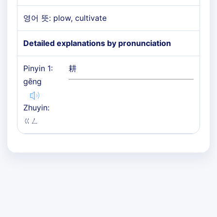
영어 뜻: plow, cultivate
Detailed explanations by pronunciation
Pinyin 1:
耕
gēng
Zhuyin:
ㄍㄥ