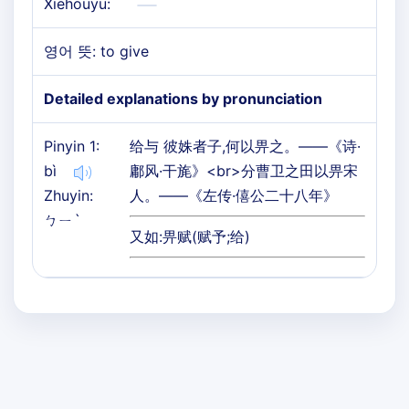
Xiehouyu:
영어 뜻: to give
Detailed explanations by pronunciation
Pinyin 1:
给与 彼姝者子,何以畀之。——《诗·
bì
鄘风·干旄》<br>分曹卫之田以畀宋
Zhuyin:
人。——《左传·僖公二十八年》
ㄅㄧˋ
又如:畀赋(赋予;给)