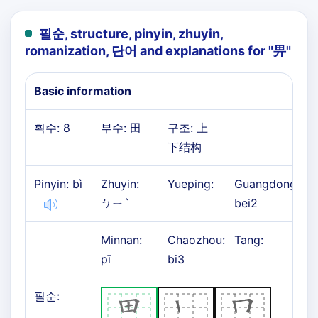
필순, structure, pinyin, zhuyin,
romanization, 단어 and explanations for "
畀
"
Basic information
획수: 8
부수: 田
구조: 上
下结构
Pinyin: bì
Zhuyin:
Yueping:
Guangdong:
ㄅㄧˋ
bei2
Minnan:
Chaozhou:
Tang:
pī
bi3
필순: