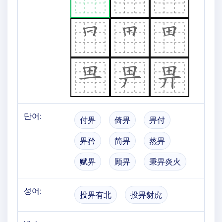
단어:
付畀
倚畀
畀付
畀矜
简畀
蒸畀
赋畀
顾畀
秉畀炎火
성어:
投畀有北
投畀豺虎