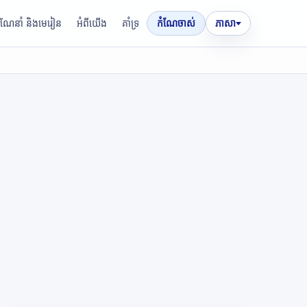
រណែនាំ និងមេរៀន
អំពីយើង
គាំទ្រ
កំណែចាស់
ភាសា