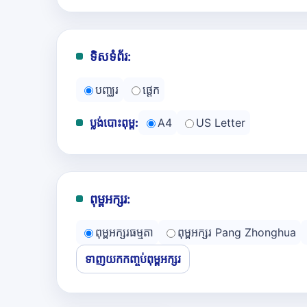
ទិសទំព័រ:
បញ្ឈរ
ផ្ដេក
ប្លង់បោះពុម្ព:
A4
US Letter
ពុម្ពអក្សរ:
ពុម្ពអក្សរធម្មតា
ពុម្ពអក្សរ Pang Zhonghua
ទាញយកកញ្ចប់ពុម្ពអក្សរ