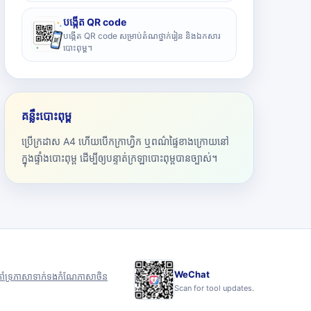
បង្កើត QR code
បង្កើត QR code សម្រាប់តំណថ្នាក់រៀន និងឯកសារ
បោះពុម្ព។
គន្លឹះបោះពុម្ព
ប្រើក្រដាស A4 ហើយបើកក្រាហ្វិក ឬពណ៌ផ្ទៃខាងក្រោយនៅ
ក្នុងផ្ទាំងបោះពុម្ព ដើម្បីឲ្យបន្ទាត់ក្រឡាបោះពុម្ពបានច្បាស់។
WeChat
ាំទ្រ
ភាសា
ទាក់ទង
កំណែភាសាចិន
Scan for tool updates.