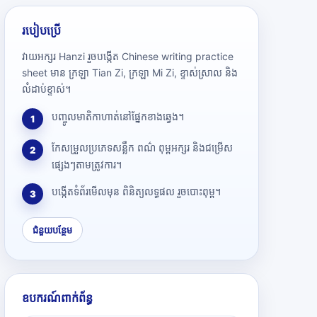
របៀបប្រើ
វាយអក្សរ Hanzi រួចបង្កើត Chinese writing practice
sheet មាន ក្រឡា Tian Zi, ក្រឡា Mi Zi, ខ្ទាស់ស្រាល និង
លំដាប់ខ្ទាស់។
បញ្ចូលមាតិកាហាត់នៅផ្នែកខាងឆ្វេង។
1
កែសម្រួលប្រភេទសន្លឹក ពណ៌ ពុម្ពអក្សរ និងជម្រើស
2
ផ្សេងៗតាមត្រូវការ។
បង្កើតទំព័រមើលមុន ពិនិត្យលទ្ធផល រួចបោះពុម្ព។
3
ជំនួយបន្ថែម
ឧបករណ៍ពាក់ព័ន្ធ