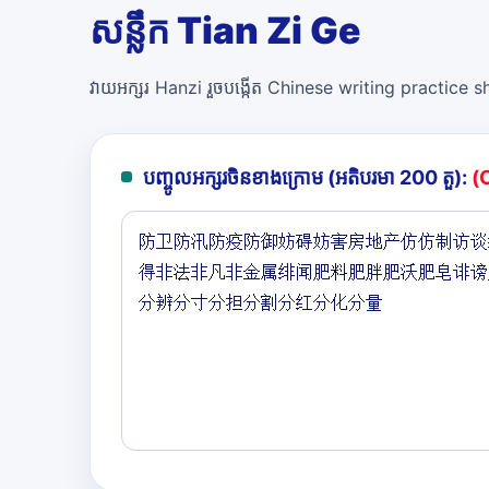
សន្លឹក Tian Zi Ge
វាយអក្សរ Hanzi រួចបង្កើត Chinese writing practice she
បញ្ចូលអក្សរចិនខាងក្រោម (អតិបរមា 200 តួ):
(