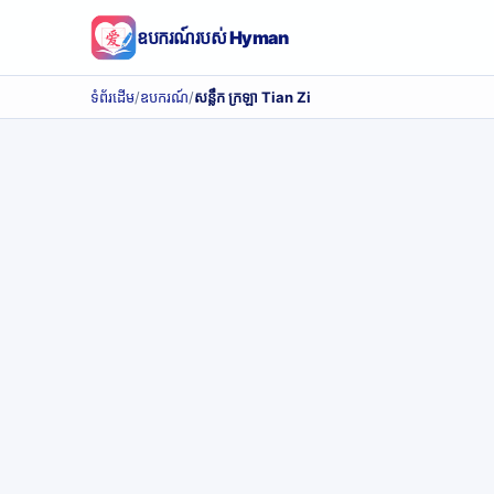
ឧបករណ៍របស់ Hyman
ទំព័រដើម
/
ឧបករណ៍
/
សន្លឹក ក្រឡា Tian Zi