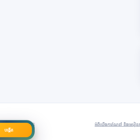
79号
Server in: US
អំពីយើង
ការណែនាំ និងមេរៀន
គ
បង្កើត