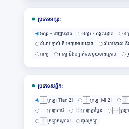
ប្រភេទអក្សរ:
អក្សរ - ពេញបន្ទាត់
អក្សរ - កន្លះបន្ទាត់
អក
លំដាប់ខ្ទាស់ និងអក្សរមួយបន្ទាត់
លំដាប់ខ្ទាស់ ន
ពាក្យ
ពាក្យ និងបន្ទាត់ទទេមួយខាងក្រោម
ប
ប្រភេទសន្លឹក:
ក្រឡា Tian Zi
ក្រឡា Mi Zi
ក្រឡាការ៉េ
ក្រឡាប្រាំបួន
ក្រឡ
ក្រឡាកណ្ដាល
គ្មានក្រឡា