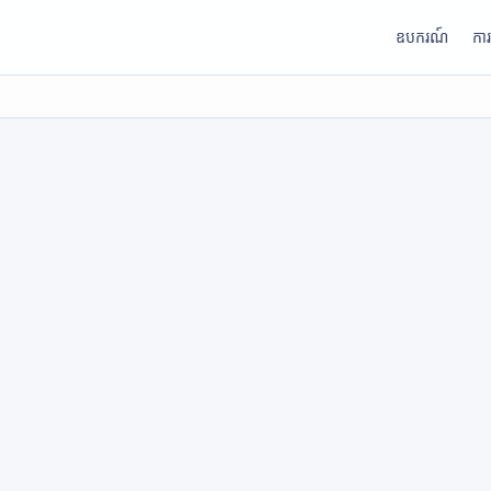
ឧបករណ៍
កា