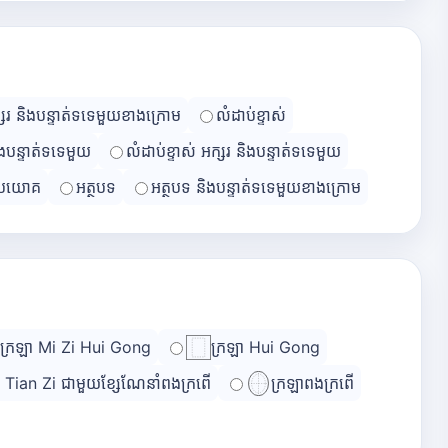
្សរ និងបន្ទាត់ទទេមួយខាងក្រោម
លំដាប់ខ្ទាស់
ិងបន្ទាត់ទទេមួយ
លំដាប់ខ្ទាស់ អក្សរ និងបន្ទាត់ទទេមួយ
្រយោគ
អត្ថបទ
អត្ថបទ និងបន្ទាត់ទទេមួយខាងក្រោម
ក្រឡា Mi Zi Hui Gong
ក្រឡា Hui Gong
ា Tian Zi ជាមួយខ្សែណែនាំពងក្រពើ
ក្រឡាពងក្រពើ