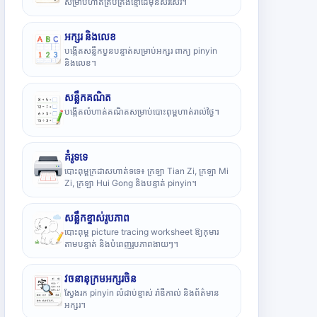
សម្រាប់ហាត់គ្រប់គ្រងខ្មៅដៃមុនសរសេរ។
អក្សរ និងលេខ
បង្កើតសន្លឹកបួនបន្ទាត់សម្រាប់អក្សរ ពាក្យ pinyin
និងលេខ។
សន្លឹកគណិត
បង្កើតលំហាត់គណិតសម្រាប់បោះពុម្ពហាត់រាល់ថ្ងៃ។
គំរូទទេ
បោះពុម្ពក្រដាសហាត់ទទេ៖ ក្រឡា Tian Zi, ក្រឡា Mi
Zi, ក្រឡា Hui Gong និងបន្ទាត់ pinyin។
សន្លឹកខ្ទាស់រូបភាព
បោះពុម្ព picture tracing worksheet ឱ្យកុមារ
តាមបន្ទាត់ និងបំពេញរូបភាពងាយៗ។
វចនានុក្រមអក្សរចិន
ស្វែងរក pinyin លំដាប់ខ្ទាស់ រ៉ាឌីកាល់ និងព័ត៌មាន
អក្សរ។