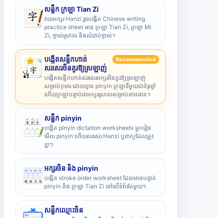
សន្លឹក ក្រឡា Tian Zi
វាយអក្សរ Hanzi រួចបង្កើត Chinese writing
practice sheet មាន ក្រឡា Tian Zi, ក្រឡា Mi
Zi, ខ្ទាស់ស្រាល និងលំដាប់ខ្ទាស់។
បង្កើតសន្លឹកហាត់
Recommended
សរសេរចិនគួរឱ្យស្រឡាញ់
បង្កើតសន្លឹកហាត់សរសេរអក្សរចិនគួរឱ្យស្រឡាញ់
សម្រាប់កុមារ ដោយគ្មាន pinyin ក្រឡាទីមួយជាគំរូខ្មៅ
ហើយក្រឡាបន្ទាប់ជាអក្សរស្រាលសម្រាប់តាមដាន។
សន្លឹក pinyin
បង្កើត pinyin dictation worksheet៖ អ្នករៀន
មើល pinyin ហើយសរសេរ Hanzi ឬពាក្យដែលត្រូវ
គ្នា។
អក្សរចិន និង pinyin
បង្កើត stroke order worksheet ដែលមានបន្ទាត់
pinyin និង ក្រឡា Tian Zi នៅលើទំព័រតែមួយ។
សន្លឹកឈ្មោះចិន