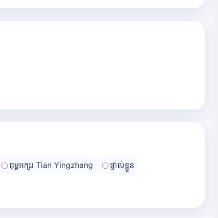
ពុម្ពអក្សរ Tian Yingzhang
ផ្ទាល់ខ្លួន