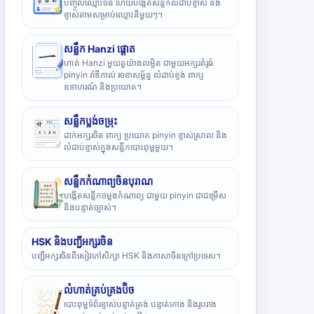
បញ្ចូលឈ្មោះចិន ហើយបង្កើតសន្លឹកលំដាប់ខ្ទាស់ និង
ខ្ទាស់តាមសម្រាប់ឈ្មោះនីមួយៗ។
សន្លឹក Hanzi ផ្តោត
ហាត់ Hanzi មួយតួយ៉ាងលម្អិត ជាមួយអក្សរគំរូធំ
pinyin រ៉ាឌីកាល់ រចនាសម្ព័ន្ធ លំដាប់ខ្ទង់ ពាក្យ
ឧទាហរណ៍ និងប្រយោគ។
សន្លឹកប្លង់ចម្រុះ
ដាក់អក្សរចិន ពាក្យ ប្រយោគ pinyin ខ្ទាស់ស្រាល និង
លំដាប់ខ្ទាស់ក្នុងសន្លឹកបោះពុម្ពមួយ។
សន្លឹកកំណាព្យចិនបុរាណ
បង្កើតសន្លឹកចម្លងកំណាព្យ ជាមួយ pinyin ជាជម្រើស
និងបន្ទាត់ច្បាស់។
HSK និងបញ្ជីអក្សរចិន
បញ្ជីអក្សរចិនពីសៀវភៅសិក្សា HSK និងភាសាចិនក្រៅប្រទេស។
លំហាត់គ្រប់គ្រងប៊ិច
បោះពុម្ពទំព័រខ្ទាស់បន្ទាត់ត្រង់ បន្ទាត់កោង និងរូបរាង