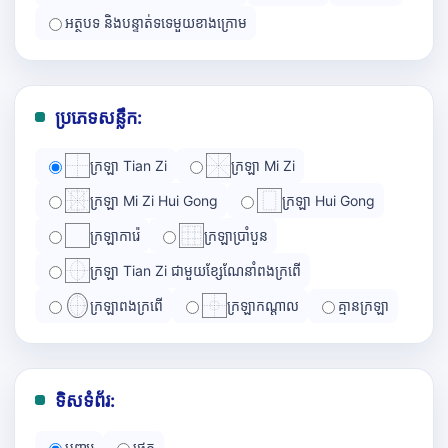
អត្ថបទ និងបន្ទាត់ទទេមួយខាងក្រោម
ប្រភេទសន្លឹក:
ក្រឡា Tian Zi
ក្រឡា Mi Zi
ក្រឡា Mi Zi Hui Gong
ក្រឡា Hui Gong
ក្រឡាការ៉េ
ក្រឡាប្រាំបួន
ក្រឡា Tian Zi ជាមួយខ្សែណែនាំពងក្រពើ
ក្រឡាពងក្រពើ
ក្រឡាកណ្ដាល
គ្មានក្រឡា
ទិសទំព័រ:
បញ្ឈរ
ផ្ដេក