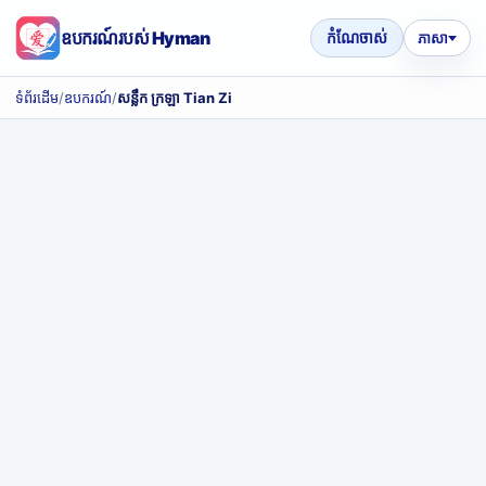
ឧបករណ៍របស់ Hyman
កំណែចាស់
ភាសា
ទំព័រដើម
/
ឧបករណ៍
/
សន្លឹក ក្រឡា Tian Zi