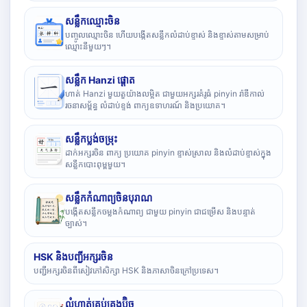
សន្លឹកឈ្មោះចិន
បញ្ចូលឈ្មោះចិន ហើយបង្កើតសន្លឹកលំដាប់ខ្ទាស់ និងខ្ទាស់តាមសម្រាប់
ឈ្មោះនីមួយៗ។
សន្លឹក Hanzi ផ្តោត
ហាត់ Hanzi មួយតួយ៉ាងលម្អិត ជាមួយអក្សរគំរូធំ pinyin រ៉ាឌីកាល់
រចនាសម្ព័ន្ធ លំដាប់ខ្ទង់ ពាក្យឧទាហរណ៍ និងប្រយោគ។
សន្លឹកប្លង់ចម្រុះ
ដាក់អក្សរចិន ពាក្យ ប្រយោគ pinyin ខ្ទាស់ស្រាល និងលំដាប់ខ្ទាស់ក្នុង
សន្លឹកបោះពុម្ពមួយ។
សន្លឹកកំណាព្យចិនបុរាណ
បង្កើតសន្លឹកចម្លងកំណាព្យ ជាមួយ pinyin ជាជម្រើស និងបន្ទាត់
ច្បាស់។
HSK និងបញ្ជីអក្សរចិន
បញ្ជីអក្សរចិនពីសៀវភៅសិក្សា HSK និងភាសាចិនក្រៅប្រទេស។
លំហាត់គ្រប់គ្រងប៊ិច