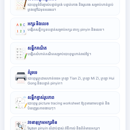
បោះពុម្ពទំព័រខ្ទាស់បន្ទាត់ត្រង់ បន្ទាត់កោង និងរូបរាង សម្រាប់ហាត់គ្រប់
គ្រងខ្មៅដៃមុនសរសេរ។
អក្សរ និងលេខ
បង្កើតសន្លឹកបួនបន្ទាត់សម្រាប់អក្សរ ពាក្យ pinyin និងលេខ។
សន្លឹកគណិត
បង្កើតលំហាត់គណិតសម្រាប់បោះពុម្ពហាត់រាល់ថ្ងៃ។
គំរូទទេ
បោះពុម្ពក្រដាសហាត់ទទេ៖ ក្រឡា Tian Zi, ក្រឡា Mi Zi, ក្រឡា Hui
Gong និងបន្ទាត់ pinyin។
សន្លឹកខ្ទាស់រូបភាព
បោះពុម្ព picture tracing worksheet ឱ្យកុមារតាមបន្ទាត់ និង
បំពេញរូបភាពងាយៗ។
វចនានុក្រមអក្សរចិន
ស្វែងរក pinyin លំដាប់ខ្ទាស់ រ៉ាឌីកាល់ និងព័ត៌មានអក្សរ។