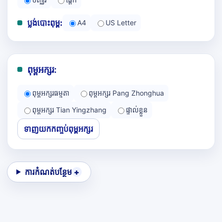
ប្លង់បោះពុម្ព:
A4
US Letter
ពុម្ពអក្សរ:
ពុម្ពអក្សរធម្មតា
ពុម្ពអក្សរ Pang Zhonghua
ពុម្ពអក្សរ Tian Yingzhang
ផ្ទាល់ខ្លួន
ទាញយកកញ្ចប់ពុម្ពអក្សរ
ការកំណត់បន្ថែម