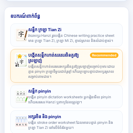
ឧបករណ៍ពាក់ព័ន្ធ
សន្លឹក ក្រឡា Tian Zi
វាយអក្សរ Hanzi រួចបង្កើត Chinese writing practice sheet
មាន ក្រឡា Tian Zi, ក្រឡា Mi Zi, ខ្ទាស់ស្រាល និងលំដាប់ខ្ទាស់។
បង្កើតសន្លឹកហាត់សរសេរចិនគួរឱ្យ
Recommended
ស្រឡាញ់
បង្កើតសន្លឹកហាត់សរសេរអក្សរចិនគួរឱ្យស្រឡាញ់សម្រាប់កុមារ ដោយ
គ្មាន pinyin ក្រឡាទីមួយជាគំរូខ្មៅ ហើយក្រឡាបន្ទាប់ជាអក្សរស្រាល
សម្រាប់តាមដាន។
សន្លឹក pinyin
បង្កើត pinyin dictation worksheet៖ អ្នករៀនមើល pinyin
ហើយសរសេរ Hanzi ឬពាក្យដែលត្រូវគ្នា។
អក្សរចិន និង pinyin
បង្កើត stroke order worksheet ដែលមានបន្ទាត់ pinyin និង
ក្រឡា Tian Zi នៅលើទំព័រតែមួយ។