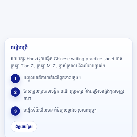
របៀបប្រើ
វាយអក្សរ Hanzi រួចបង្កើត Chinese writing practice sheet មាន
ក្រឡា Tian Zi, ក្រឡា Mi Zi, ខ្ទាស់ស្រាល និងលំដាប់ខ្ទាស់។
បញ្ចូលមាតិកាហាត់នៅផ្នែកខាងឆ្វេង។
1
កែសម្រួលប្រភេទសន្លឹក ពណ៌ ពុម្ពអក្សរ និងជម្រើសផ្សេងៗតាមត្រូវ
2
ការ។
បង្កើតទំព័រមើលមុន ពិនិត្យលទ្ធផល រួចបោះពុម្ព។
3
ជំនួយបន្ថែម