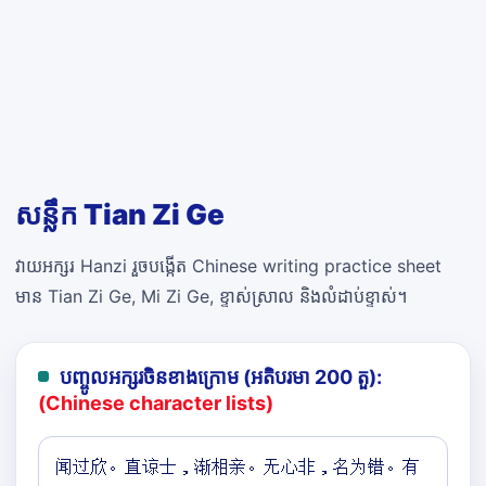
សន្លឹក Tian Zi Ge
វាយអក្សរ Hanzi រួចបង្កើត Chinese writing practice sheet
មាន Tian Zi Ge, Mi Zi Ge, ខ្ទាស់ស្រាល និងលំដាប់ខ្ទាស់។
បញ្ចូលអក្សរចិនខាងក្រោម (អតិបរមា 200 តួ):
(Chinese character lists)