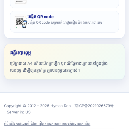
បង្កើត QR code
បង្កើត QR code សម្រាប់តំណថ្នាក់រៀន និងឯកសារបោះពុម្ព។
គន្លឹះបោះពុម្ព
ប្រើក្រដាស A4 ហើយបើកក្រាហ្វិក ឬពណ៌ផ្ទៃខាងក្រោយនៅក្នុងផ្ទាំង
បោះពុម្ព ដើម្បីឲ្យបន្ទាត់ក្រឡាបោះពុម្ពបានច្បាស់។
Copyright © 2012 - 2026 Hyman Ren 京ICP备2021026679号
Server in: US
អំពីយើង
ការណែនាំ និងមេរៀន
គាំទ្រ
ភាសា
ទាក់ទង
កំណែភាសាចិន