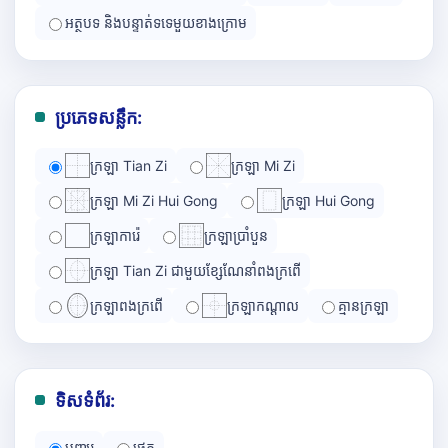
អត្ថបទ និងបន្ទាត់ទទេមួយខាងក្រោម
ប្រភេទសន្លឹក:
ក្រឡា Tian Zi
ក្រឡា Mi Zi
ក្រឡា Mi Zi Hui Gong
ក្រឡា Hui Gong
ក្រឡាការ៉េ
ក្រឡាប្រាំបួន
ក្រឡា Tian Zi ជាមួយខ្សែណែនាំពងក្រពើ
ក្រឡាពងក្រពើ
ក្រឡាកណ្ដាល
គ្មានក្រឡា
ទិសទំព័រ:
បញ្ឈរ
ផ្ដេក