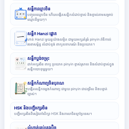
សន្លឹកឈ្មោះចិន
បញ្ចូលឈ្មោះចិន ហើយបង្កើតសន្លឹកលំដាប់ខ្ទាស់ និងខ្ទាស់តាមសម្រាប់
ឈ្មោះនីមួយៗ។
សន្លឹក Hanzi ផ្តោត
ហាត់ Hanzi មួយតួយ៉ាងលម្អិត ជាមួយអក្សរគំរូធំ pinyin រ៉ាឌីកាល់
រចនាសម្ព័ន្ធ លំដាប់ខ្ទង់ ពាក្យឧទាហរណ៍ និងប្រយោគ។
សន្លឹកប្លង់ចម្រុះ
ដាក់អក្សរចិន ពាក្យ ប្រយោគ pinyin ខ្ទាស់ស្រាល និងលំដាប់ខ្ទាស់ក្នុង
សន្លឹកបោះពុម្ពមួយ។
សន្លឹកកំណាព្យចិនបុរាណ
បង្កើតសន្លឹកចម្លងកំណាព្យ ជាមួយ pinyin ជាជម្រើស និងបន្ទាត់
ច្បាស់។
HSK និងបញ្ជីអក្សរចិន
បញ្ជីអក្សរចិនពីសៀវភៅសិក្សា HSK និងភាសាចិនក្រៅប្រទេស។
លំហាត់គ្រប់គ្រងប៊ិច