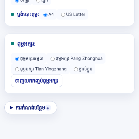
ប្លង់បោះពុម្ព:
A4
US Letter
ពុម្ពអក្សរ:
ពុម្ពអក្សរធម្មតា
ពុម្ពអក្សរ Pang Zhonghua
ពុម្ពអក្សរ Tian Yingzhang
ផ្ទាល់ខ្លួន
ទាញយកកញ្ចប់ពុម្ពអក្សរ
ការកំណត់បន្ថែម