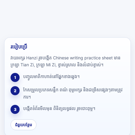
របៀបប្រើ
វាយអក្សរ Hanzi រួចបង្កើត Chinese writing practice sheet មាន
ក្រឡា Tian Zi, ក្រឡា Mi Zi, ខ្ទាស់ស្រាល និងលំដាប់ខ្ទាស់។
បញ្ចូលមាតិកាហាត់នៅផ្នែកខាងឆ្វេង។
1
កែសម្រួលប្រភេទសន្លឹក ពណ៌ ពុម្ពអក្សរ និងជម្រើសផ្សេងៗតាមត្រូវ
2
ការ។
បង្កើតទំព័រមើលមុន ពិនិត្យលទ្ធផល រួចបោះពុម្ព។
3
ជំនួយបន្ថែម