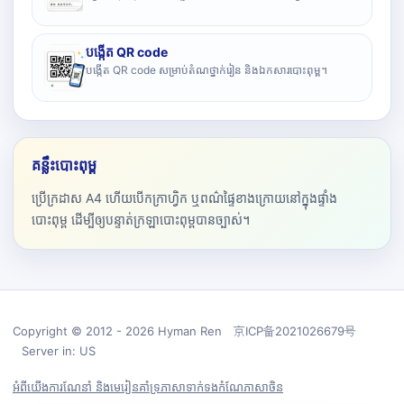
បង្កើត QR code
បង្កើត QR code សម្រាប់តំណថ្នាក់រៀន និងឯកសារបោះពុម្ព។
គន្លឹះបោះពុម្ព
ប្រើក្រដាស A4 ហើយបើកក្រាហ្វិក ឬពណ៌ផ្ទៃខាងក្រោយនៅក្នុងផ្ទាំង
បោះពុម្ព ដើម្បីឲ្យបន្ទាត់ក្រឡាបោះពុម្ពបានច្បាស់។
Copyright © 2012 - 2026 Hyman Ren 京ICP备2021026679号
Server in: US
អំពីយើង
ការណែនាំ និងមេរៀន
គាំទ្រ
ភាសា
ទាក់ទង
កំណែភាសាចិន