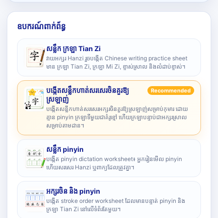
ឧបករណ៍ពាក់ព័ន្ធ
សន្លឹក ក្រឡា Tian Zi
វាយអក្សរ Hanzi រួចបង្កើត Chinese writing practice sheet
មាន ក្រឡា Tian Zi, ក្រឡា Mi Zi, ខ្ទាស់ស្រាល និងលំដាប់ខ្ទាស់។
បង្កើតសន្លឹកហាត់សរសេរចិនគួរឱ្យ
Recommended
ស្រឡាញ់
បង្កើតសន្លឹកហាត់សរសេរអក្សរចិនគួរឱ្យស្រឡាញ់សម្រាប់កុមារ ដោយ
គ្មាន pinyin ក្រឡាទីមួយជាគំរូខ្មៅ ហើយក្រឡាបន្ទាប់ជាអក្សរស្រាល
សម្រាប់តាមដាន។
សន្លឹក pinyin
បង្កើត pinyin dictation worksheet៖ អ្នករៀនមើល pinyin
ហើយសរសេរ Hanzi ឬពាក្យដែលត្រូវគ្នា។
អក្សរចិន និង pinyin
បង្កើត stroke order worksheet ដែលមានបន្ទាត់ pinyin និង
ក្រឡា Tian Zi នៅលើទំព័រតែមួយ។