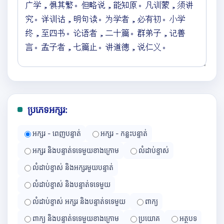
ប្រភេទអក្សរ:
អក្សរ - ពេញបន្ទាត់
អក្សរ - កន្លះបន្ទាត់
អក្សរ និងបន្ទាត់ទទេមួយខាងក្រោម
លំដាប់ខ្ទាស់
លំដាប់ខ្ទាស់ និងអក្សរមួយបន្ទាត់
លំដាប់ខ្ទាស់ និងបន្ទាត់ទទេមួយ
លំដាប់ខ្ទាស់ អក្សរ និងបន្ទាត់ទទេមួយ
ពាក្យ
ពាក្យ និងបន្ទាត់ទទេមួយខាងក្រោម
ប្រយោគ
អត្ថបទ