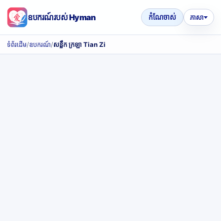
ឧបករណ៍របស់ Hyman
កំណែចាស់
ភាសា
ទំព័រដើម
/
ឧបករណ៍
/
សន្លឹក ក្រឡា Tian Zi