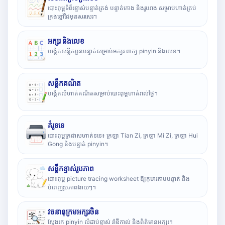
បោះពុម្ពទំព័រខ្ទាស់បន្ទាត់ត្រង់ បន្ទាត់កោង និងរូបរាង សម្រាប់ហាត់គ្រប់
គ្រងខ្មៅដៃមុនសរសេរ។
អក្សរ និងលេខ
បង្កើតសន្លឹកបួនបន្ទាត់សម្រាប់អក្សរ ពាក្យ pinyin និងលេខ។
សន្លឹកគណិត
បង្កើតលំហាត់គណិតសម្រាប់បោះពុម្ពហាត់រាល់ថ្ងៃ។
គំរូទទេ
បោះពុម្ពក្រដាសហាត់ទទេ៖ ក្រឡា Tian Zi, ក្រឡា Mi Zi, ក្រឡា Hui
Gong និងបន្ទាត់ pinyin។
សន្លឹកខ្ទាស់រូបភាព
បោះពុម្ព picture tracing worksheet ឱ្យកុមារតាមបន្ទាត់ និង
បំពេញរូបភាពងាយៗ។
វចនានុក្រមអក្សរចិន
ស្វែងរក pinyin លំដាប់ខ្ទាស់ រ៉ាឌីកាល់ និងព័ត៌មានអក្សរ។