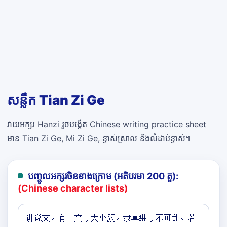
សន្លឹក Tian Zi Ge
វាយអក្សរ Hanzi រួចបង្កើត Chinese writing practice sheet
មាន Tian Zi Ge, Mi Zi Ge, ខ្ទាស់ស្រាល និងលំដាប់ខ្ទាស់។
បញ្ចូលអក្សរចិនខាងក្រោម (អតិបរមា 200 តួ):
(Chinese character lists)