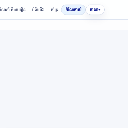
រណែនាំ និងមេរៀន
អំពីយើង
គាំទ្រ
កំណែចាស់
ភាសា