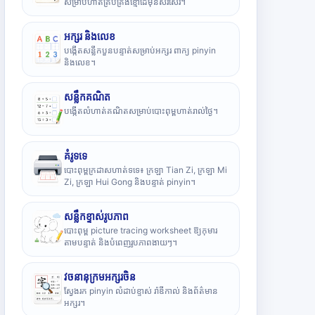
សម្រាប់ហាត់គ្រប់គ្រងខ្មៅដៃមុនសរសេរ។
អក្សរ និងលេខ
បង្កើតសន្លឹកបួនបន្ទាត់សម្រាប់អក្សរ ពាក្យ pinyin
និងលេខ។
សន្លឹកគណិត
បង្កើតលំហាត់គណិតសម្រាប់បោះពុម្ពហាត់រាល់ថ្ងៃ។
គំរូទទេ
បោះពុម្ពក្រដាសហាត់ទទេ៖ ក្រឡា Tian Zi, ក្រឡា Mi
Zi, ក្រឡា Hui Gong និងបន្ទាត់ pinyin។
សន្លឹកខ្ទាស់រូបភាព
បោះពុម្ព picture tracing worksheet ឱ្យកុមារ
តាមបន្ទាត់ និងបំពេញរូបភាពងាយៗ។
វចនានុក្រមអក្សរចិន
ស្វែងរក pinyin លំដាប់ខ្ទាស់ រ៉ាឌីកាល់ និងព័ត៌មាន
អក្សរ។