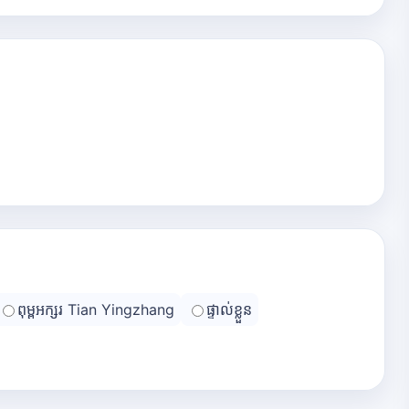
ពុម្ពអក្សរ Tian Yingzhang
ផ្ទាល់ខ្លួន