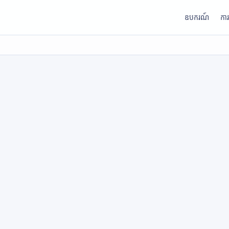
ឧបករណ៍
កា