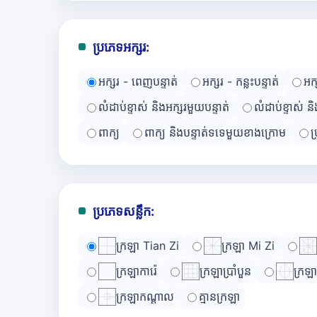
ប្រភេទអក្សរ:
អក្សរ - ពេញបន្ទាត់
អក្សរ - កន្លះបន្ទាត់
អក
លំដាប់ខ្ទាស់ និងអក្សរមួយបន្ទាត់
លំដាប់ខ្ទាស់ ន
ពាក្យ
ពាក្យ និងបន្ទាត់ទទេមួយខាងក្រោម
ប
ប្រភេទសន្លឹក:
ក្រឡា Tian Zi
ក្រឡា Mi Zi
ក្រឡាការ៉េ
ក្រឡាប្រាំបួន
ក្រឡ
ក្រឡាកណ្ដាល
គ្មានក្រឡា