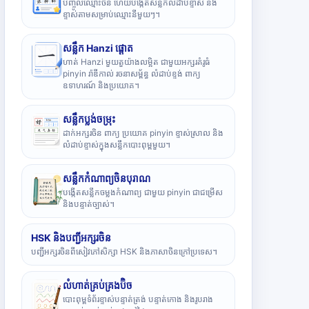
បញ្ចូលឈ្មោះចិន ហើយបង្កើតសន្លឹកលំដាប់ខ្ទាស់ និង
ខ្ទាស់តាមសម្រាប់ឈ្មោះនីមួយៗ។
សន្លឹក Hanzi ផ្តោត
ហាត់ Hanzi មួយតួយ៉ាងលម្អិត ជាមួយអក្សរគំរូធំ
pinyin រ៉ាឌីកាល់ រចនាសម្ព័ន្ធ លំដាប់ខ្ទង់ ពាក្យ
ឧទាហរណ៍ និងប្រយោគ។
សន្លឹកប្លង់ចម្រុះ
ដាក់អក្សរចិន ពាក្យ ប្រយោគ pinyin ខ្ទាស់ស្រាល និង
លំដាប់ខ្ទាស់ក្នុងសន្លឹកបោះពុម្ពមួយ។
សន្លឹកកំណាព្យចិនបុរាណ
បង្កើតសន្លឹកចម្លងកំណាព្យ ជាមួយ pinyin ជាជម្រើស
និងបន្ទាត់ច្បាស់។
HSK និងបញ្ជីអក្សរចិន
បញ្ជីអក្សរចិនពីសៀវភៅសិក្សា HSK និងភាសាចិនក្រៅប្រទេស។
លំហាត់គ្រប់គ្រងប៊ិច
បោះពុម្ពទំព័រខ្ទាស់បន្ទាត់ត្រង់ បន្ទាត់កោង និងរូបរាង