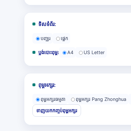
ទិសទំព័រ:
បញ្ឈរ
ផ្ដេក
ប្លង់បោះពុម្ព:
A4
US Letter
ពុម្ពអក្សរ:
ពុម្ពអក្សរធម្មតា
ពុម្ពអក្សរ Pang Zhonghua
ទាញយកកញ្ចប់ពុម្ពអក្សរ