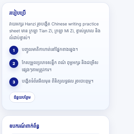
របៀបប្រើ
វាយអក្សរ Hanzi រួចបង្កើត Chinese writing practice
sheet មាន ក្រឡា Tian Zi, ក្រឡា Mi Zi, ខ្ទាស់ស្រាល និង
លំដាប់ខ្ទាស់។
បញ្ចូលមាតិកាហាត់នៅផ្នែកខាងឆ្វេង។
1
កែសម្រួលប្រភេទសន្លឹក ពណ៌ ពុម្ពអក្សរ និងជម្រើស
2
ផ្សេងៗតាមត្រូវការ។
បង្កើតទំព័រមើលមុន ពិនិត្យលទ្ធផល រួចបោះពុម្ព។
3
ជំនួយបន្ថែម
ឧបករណ៍ពាក់ព័ន្ធ