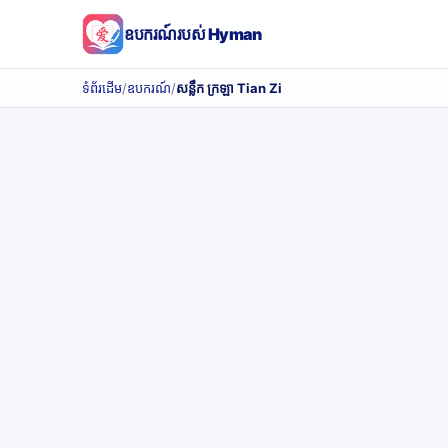
ឧបករណ៍របស់ Hyman
ទំព័រដើម
/
ឧបករណ៍
/
សន្លឹក ក្រឡា Tian Zi