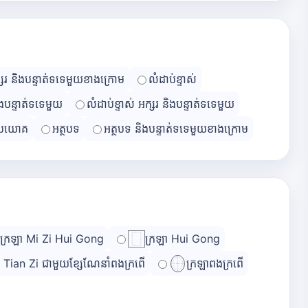
្សរ និងបន្ទាត់ទទេមួយខាងក្រោម
លំដាប់ខ្ទាស់
ិងបន្ទាត់ទទេមួយ
លំដាប់ខ្ទាស់ អក្សរ និងបន្ទាត់ទទេមួយ
្រយោគ
អត្ថបទ
អត្ថបទ និងបន្ទាត់ទទេមួយខាងក្រោម
ក្រឡា Mi Zi Hui Gong
ក្រឡា Hui Gong
ា Tian Zi ជាមួយខ្សែណែនាំពងក្រពើ
ក្រឡាពងក្រពើ