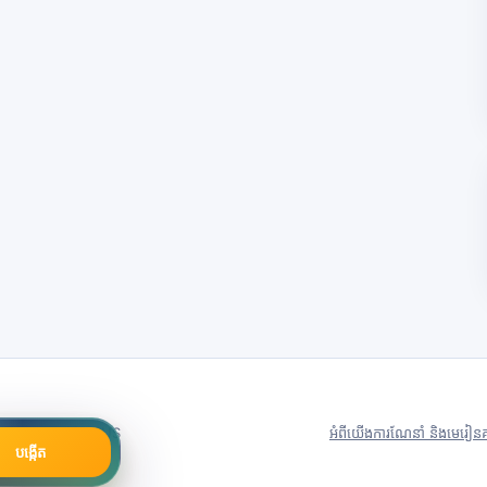
79号
Server in: US
អំពីយើង
ការណែនាំ និងមេរៀន
គ
បង្កើត