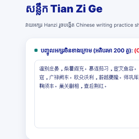
សន្លឹក Tian Zi Ge
វាយអក្សរ Hanzi រួចបង្កើត Chinese writing practice she
បញ្ចូលអក្សរចិនខាងក្រោម (អតិបរមា 200 តួ):
(