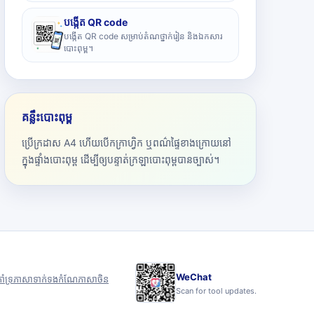
បង្កើត QR code
បង្កើត QR code សម្រាប់តំណថ្នាក់រៀន និងឯកសារ
បោះពុម្ព។
គន្លឹះបោះពុម្ព
ប្រើក្រដាស A4 ហើយបើកក្រាហ្វិក ឬពណ៌ផ្ទៃខាងក្រោយនៅ
ក្នុងផ្ទាំងបោះពុម្ព ដើម្បីឲ្យបន្ទាត់ក្រឡាបោះពុម្ពបានច្បាស់។
WeChat
ាំទ្រ
ភាសា
ទាក់ទង
កំណែភាសាចិន
Scan for tool updates.