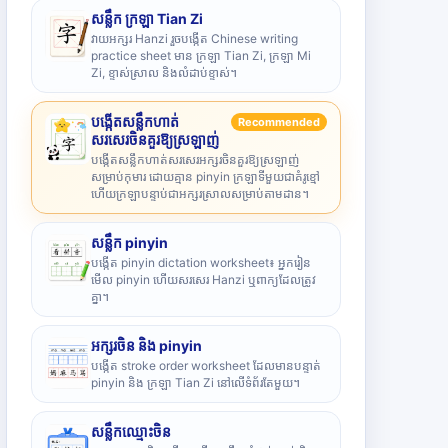
សន្លឹក ក្រឡា Tian Zi
វាយអក្សរ Hanzi រួចបង្កើត Chinese writing
practice sheet មាន ក្រឡា Tian Zi, ក្រឡា Mi
Zi, ខ្ទាស់ស្រាល និងលំដាប់ខ្ទាស់។
បង្កើតសន្លឹកហាត់
Recommended
សរសេរចិនគួរឱ្យស្រឡាញ់
បង្កើតសន្លឹកហាត់សរសេរអក្សរចិនគួរឱ្យស្រឡាញ់
សម្រាប់កុមារ ដោយគ្មាន pinyin ក្រឡាទីមួយជាគំរូខ្មៅ
ហើយក្រឡាបន្ទាប់ជាអក្សរស្រាលសម្រាប់តាមដាន។
សន្លឹក pinyin
បង្កើត pinyin dictation worksheet៖ អ្នករៀន
មើល pinyin ហើយសរសេរ Hanzi ឬពាក្យដែលត្រូវ
គ្នា។
អក្សរចិន និង pinyin
បង្កើត stroke order worksheet ដែលមានបន្ទាត់
pinyin និង ក្រឡា Tian Zi នៅលើទំព័រតែមួយ។
សន្លឹកឈ្មោះចិន