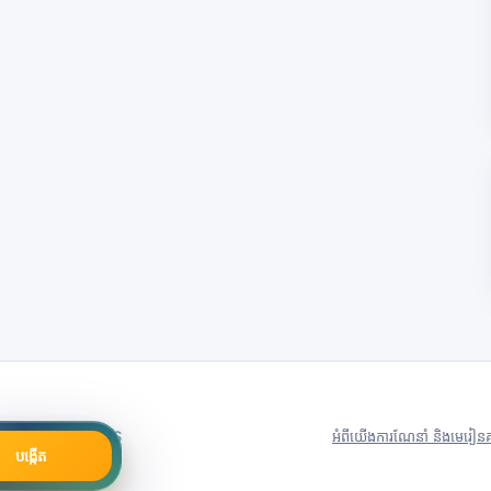
79号
Server in: US
អំពីយើង
ការណែនាំ និងមេរៀន
គ
បង្កើត