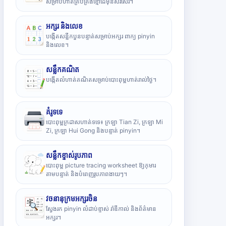
សម្រាប់ហាត់គ្រប់គ្រងខ្មៅដៃមុនសរសេរ។
អក្សរ និងលេខ
បង្កើតសន្លឹកបួនបន្ទាត់សម្រាប់អក្សរ ពាក្យ pinyin
និងលេខ។
សន្លឹកគណិត
បង្កើតលំហាត់គណិតសម្រាប់បោះពុម្ពហាត់រាល់ថ្ងៃ។
គំរូទទេ
បោះពុម្ពក្រដាសហាត់ទទេ៖ ក្រឡា Tian Zi, ក្រឡា Mi
Zi, ក្រឡា Hui Gong និងបន្ទាត់ pinyin។
សន្លឹកខ្ទាស់រូបភាព
បោះពុម្ព picture tracing worksheet ឱ្យកុមារ
តាមបន្ទាត់ និងបំពេញរូបភាពងាយៗ។
វចនានុក្រមអក្សរចិន
ស្វែងរក pinyin លំដាប់ខ្ទាស់ រ៉ាឌីកាល់ និងព័ត៌មាន
អក្សរ។