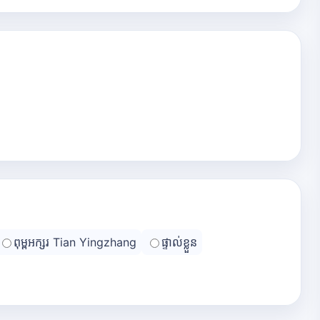
ពុម្ពអក្សរ Tian Yingzhang
ផ្ទាល់ខ្លួន