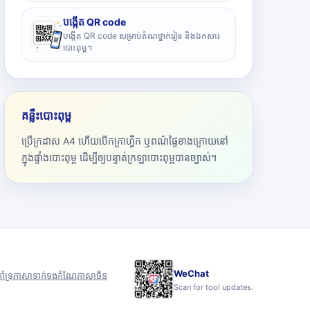
បង្កើត QR code
បង្កើត QR code សម្រាប់តំណថ្នាក់រៀន និងឯកសារ
បោះពុម្ព។
គន្លឹះបោះពុម្ព
ប្រើក្រដាស A4 ហើយបើកក្រាហ្វិក ឬពណ៌ផ្ទៃខាងក្រោយនៅ
ក្នុងផ្ទាំងបោះពុម្ព ដើម្បីឲ្យបន្ទាត់ក្រឡាបោះពុម្ពបានច្បាស់។
WeChat
ាំទ្រ
ភាសា
ទាក់ទង
កំណែភាសាចិន
Scan for tool updates.