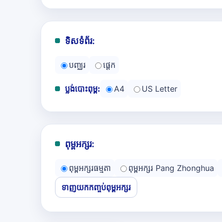
ទិសទំព័រ:
បញ្ឈរ
ផ្ដេក
ប្លង់បោះពុម្ព:
A4
US Letter
ពុម្ពអក្សរ:
ពុម្ពអក្សរធម្មតា
ពុម្ពអក្សរ Pang Zhonghua
ទាញយកកញ្ចប់ពុម្ពអក្សរ