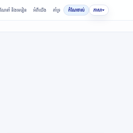
រណែនាំ និងមេរៀន
អំពីយើង
គាំទ្រ
កំណែចាស់
ភាសា