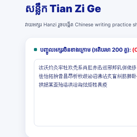
សន្លឹក Tian Zi Ge
វាយអក្សរ Hanzi រួចបង្កើត Chinese writing practice she
បញ្ចូលអក្សរចិនខាងក្រោម (អតិបរមា 200 តួ):
(