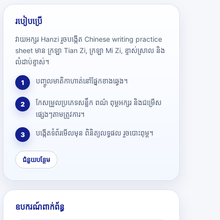
របៀបប្រើ
វាយអក្សរ Hanzi រួចបង្កើត Chinese writing practice
sheet មាន ក្រឡា Tian Zi, ក្រឡា Mi Zi, ខ្ទាស់ស្រាល និង
លំដាប់ខ្ទាស់។
បញ្ចូលមាតិកាហាត់នៅផ្នែកខាងឆ្វេង។
1
កែសម្រួលប្រភេទសន្លឹក ពណ៌ ពុម្ពអក្សរ និងជម្រើស
2
ផ្សេងៗតាមត្រូវការ។
បង្កើតទំព័រមើលមុន ពិនិត្យលទ្ធផល រួចបោះពុម្ព។
3
ជំនួយបន្ថែម
ឧបករណ៍ពាក់ព័ន្ធ