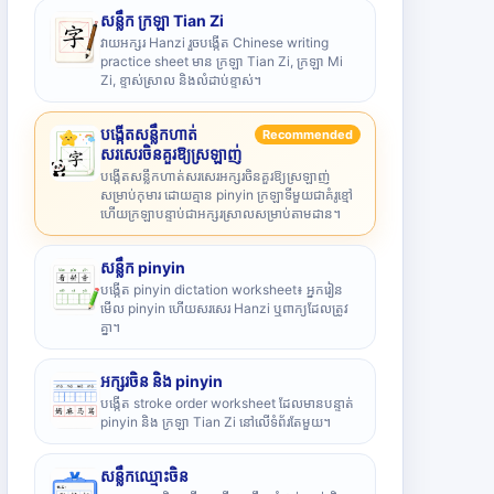
សន្លឹក ក្រឡា Tian Zi
វាយអក្សរ Hanzi រួចបង្កើត Chinese writing
practice sheet មាន ក្រឡា Tian Zi, ក្រឡា Mi
Zi, ខ្ទាស់ស្រាល និងលំដាប់ខ្ទាស់។
បង្កើតសន្លឹកហាត់
Recommended
សរសេរចិនគួរឱ្យស្រឡាញ់
បង្កើតសន្លឹកហាត់សរសេរអក្សរចិនគួរឱ្យស្រឡាញ់
សម្រាប់កុមារ ដោយគ្មាន pinyin ក្រឡាទីមួយជាគំរូខ្មៅ
ហើយក្រឡាបន្ទាប់ជាអក្សរស្រាលសម្រាប់តាមដាន។
សន្លឹក pinyin
បង្កើត pinyin dictation worksheet៖ អ្នករៀន
មើល pinyin ហើយសរសេរ Hanzi ឬពាក្យដែលត្រូវ
គ្នា។
អក្សរចិន និង pinyin
បង្កើត stroke order worksheet ដែលមានបន្ទាត់
pinyin និង ក្រឡា Tian Zi នៅលើទំព័រតែមួយ។
សន្លឹកឈ្មោះចិន