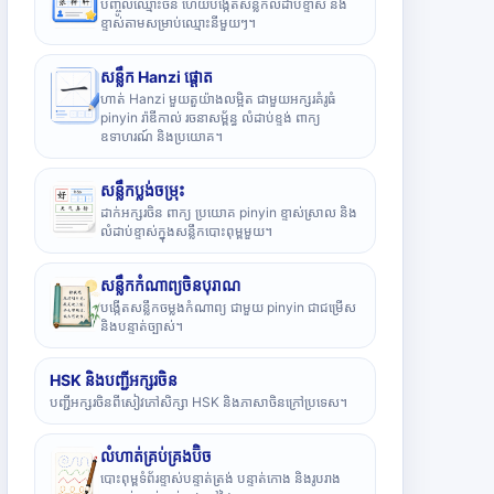
បញ្ចូលឈ្មោះចិន ហើយបង្កើតសន្លឹកលំដាប់ខ្ទាស់ និង
ខ្ទាស់តាមសម្រាប់ឈ្មោះនីមួយៗ។
សន្លឹក Hanzi ផ្តោត
ហាត់ Hanzi មួយតួយ៉ាងលម្អិត ជាមួយអក្សរគំរូធំ
pinyin រ៉ាឌីកាល់ រចនាសម្ព័ន្ធ លំដាប់ខ្ទង់ ពាក្យ
ឧទាហរណ៍ និងប្រយោគ។
សន្លឹកប្លង់ចម្រុះ
ដាក់អក្សរចិន ពាក្យ ប្រយោគ pinyin ខ្ទាស់ស្រាល និង
លំដាប់ខ្ទាស់ក្នុងសន្លឹកបោះពុម្ពមួយ។
សន្លឹកកំណាព្យចិនបុរាណ
បង្កើតសន្លឹកចម្លងកំណាព្យ ជាមួយ pinyin ជាជម្រើស
និងបន្ទាត់ច្បាស់។
HSK និងបញ្ជីអក្សរចិន
បញ្ជីអក្សរចិនពីសៀវភៅសិក្សា HSK និងភាសាចិនក្រៅប្រទេស។
លំហាត់គ្រប់គ្រងប៊ិច
បោះពុម្ពទំព័រខ្ទាស់បន្ទាត់ត្រង់ បន្ទាត់កោង និងរូបរាង