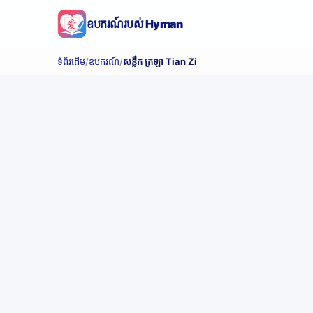
ឧបករណ៍របស់ Hyman
ទំព័រដើម
/
ឧបករណ៍
/
សន្លឹក ក្រឡា Tian Zi