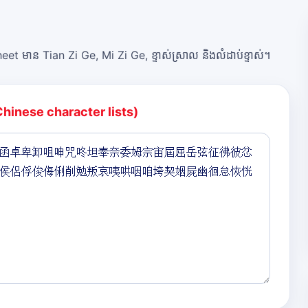
et មាន Tian Zi Ge, Mi Zi Ge, ខ្ទាស់ស្រាល និងលំដាប់ខ្ទាស់។
Chinese character lists)