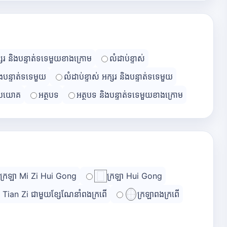
្សរ និងបន្ទាត់ទទេមួយខាងក្រោម
លំដាប់ខ្ទាស់
ិងបន្ទាត់ទទេមួយ
លំដាប់ខ្ទាស់ អក្សរ និងបន្ទាត់ទទេមួយ
្រយោគ
អត្ថបទ
អត្ថបទ និងបន្ទាត់ទទេមួយខាងក្រោម
ក្រឡា Mi Zi Hui Gong
ក្រឡា Hui Gong
ា Tian Zi ជាមួយខ្សែណែនាំពងក្រពើ
ក្រឡាពងក្រពើ