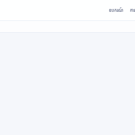
ឧបករណ៍
កា