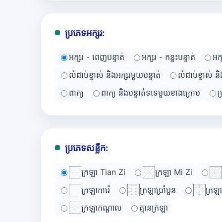
ប្រភេទអក្សរ:
អក្សរ - ពេញបន្ទាត់
អក្សរ - កន្លះបន្ទាត់
អក
លំដាប់ខ្ទាស់ និងអក្សរមួយបន្ទាត់
លំដាប់ខ្ទាស់ ន
ពាក្យ
ពាក្យ និងបន្ទាត់ទទេមួយខាងក្រោម
ប
ប្រភេទសន្លឹក:
ក្រឡា Tian Zi
ក្រឡា Mi Zi
ក្រឡាការ៉េ
ក្រឡាប្រាំបួន
ក្រឡ
ក្រឡាកណ្ដាល
គ្មានក្រឡា