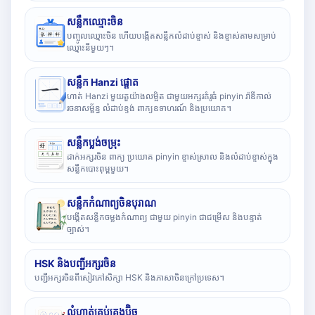
សន្លឹកឈ្មោះចិន
បញ្ចូលឈ្មោះចិន ហើយបង្កើតសន្លឹកលំដាប់ខ្ទាស់ និងខ្ទាស់តាមសម្រាប់
ឈ្មោះនីមួយៗ។
សន្លឹក Hanzi ផ្តោត
ហាត់ Hanzi មួយតួយ៉ាងលម្អិត ជាមួយអក្សរគំរូធំ pinyin រ៉ាឌីកាល់
រចនាសម្ព័ន្ធ លំដាប់ខ្ទង់ ពាក្យឧទាហរណ៍ និងប្រយោគ។
សន្លឹកប្លង់ចម្រុះ
ដាក់អក្សរចិន ពាក្យ ប្រយោគ pinyin ខ្ទាស់ស្រាល និងលំដាប់ខ្ទាស់ក្នុង
សន្លឹកបោះពុម្ពមួយ។
សន្លឹកកំណាព្យចិនបុរាណ
បង្កើតសន្លឹកចម្លងកំណាព្យ ជាមួយ pinyin ជាជម្រើស និងបន្ទាត់
ច្បាស់។
HSK និងបញ្ជីអក្សរចិន
បញ្ជីអក្សរចិនពីសៀវភៅសិក្សា HSK និងភាសាចិនក្រៅប្រទេស។
លំហាត់គ្រប់គ្រងប៊ិច