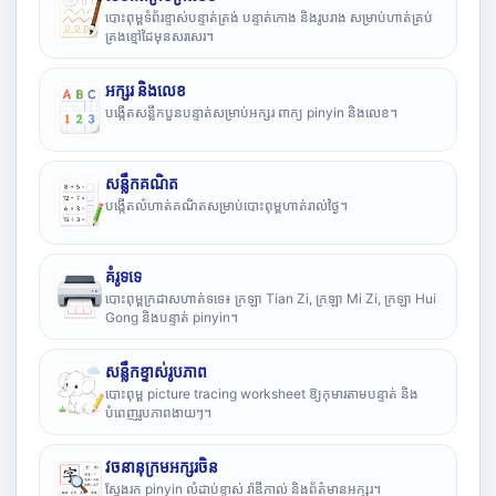
បោះពុម្ពទំព័រខ្ទាស់បន្ទាត់ត្រង់ បន្ទាត់កោង និងរូបរាង សម្រាប់ហាត់គ្រប់
គ្រងខ្មៅដៃមុនសរសេរ។
អក្សរ និងលេខ
បង្កើតសន្លឹកបួនបន្ទាត់សម្រាប់អក្សរ ពាក្យ pinyin និងលេខ។
សន្លឹកគណិត
បង្កើតលំហាត់គណិតសម្រាប់បោះពុម្ពហាត់រាល់ថ្ងៃ។
គំរូទទេ
បោះពុម្ពក្រដាសហាត់ទទេ៖ ក្រឡា Tian Zi, ក្រឡា Mi Zi, ក្រឡា Hui
Gong និងបន្ទាត់ pinyin។
សន្លឹកខ្ទាស់រូបភាព
បោះពុម្ព picture tracing worksheet ឱ្យកុមារតាមបន្ទាត់ និង
បំពេញរូបភាពងាយៗ។
វចនានុក្រមអក្សរចិន
ស្វែងរក pinyin លំដាប់ខ្ទាស់ រ៉ាឌីកាល់ និងព័ត៌មានអក្សរ។