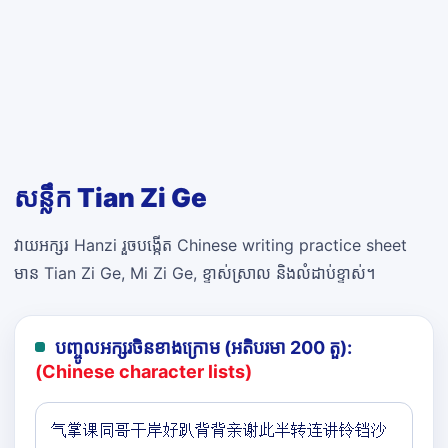
សន្លឹក Tian Zi Ge
វាយអក្សរ Hanzi រួចបង្កើត Chinese writing practice sheet
មាន Tian Zi Ge, Mi Zi Ge, ខ្ទាស់ស្រាល និងលំដាប់ខ្ទាស់។
បញ្ចូលអក្សរចិនខាងក្រោម (អតិបរមា 200 តួ):
(Chinese character lists)