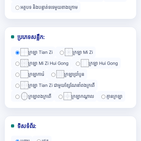
អត្ថបទ និងបន្ទាត់ទទេមួយខាងក្រោម
ប្រភេទសន្លឹក:
ក្រឡា Tian Zi
ក្រឡា Mi Zi
ក្រឡា Mi Zi Hui Gong
ក្រឡា Hui Gong
ក្រឡាការ៉េ
ក្រឡាប្រាំបួន
ក្រឡា Tian Zi ជាមួយខ្សែណែនាំពងក្រពើ
ក្រឡាពងក្រពើ
ក្រឡាកណ្ដាល
គ្មានក្រឡា
ទិសទំព័រ:
បញ្ឈរ
ផ្ដេក