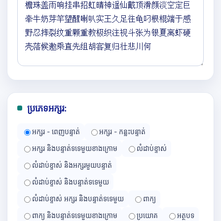
ប្រភេទអក្សរ:
អក្សរ - ពេញបន្ទាត់
អក្សរ - កន្លះបន្ទាត់
អក្សរ និងបន្ទាត់ទទេមួយខាងក្រោម
លំដាប់ខ្ទាស់
លំដាប់ខ្ទាស់ និងអក្សរមួយបន្ទាត់
លំដាប់ខ្ទាស់ និងបន្ទាត់ទទេមួយ
លំដាប់ខ្ទាស់ អក្សរ និងបន្ទាត់ទទេមួយ
ពាក្យ
ពាក្យ និងបន្ទាត់ទទេមួយខាងក្រោម
ប្រយោគ
អត្ថបទ