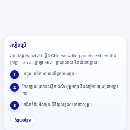
របៀបប្រើ
វាយអក្សរ Hanzi រួចបង្កើត Chinese writing practice sheet មាន
ក្រឡា Tian Zi, ក្រឡា Mi Zi, ខ្ទាស់ស្រាល និងលំដាប់ខ្ទាស់។
បញ្ចូលមាតិកាហាត់នៅផ្នែកខាងឆ្វេង។
1
កែសម្រួលប្រភេទសន្លឹក ពណ៌ ពុម្ពអក្សរ និងជម្រើសផ្សេងៗតាមត្រូវ
2
ការ។
បង្កើតទំព័រមើលមុន ពិនិត្យលទ្ធផល រួចបោះពុម្ព។
3
ជំនួយបន្ថែម