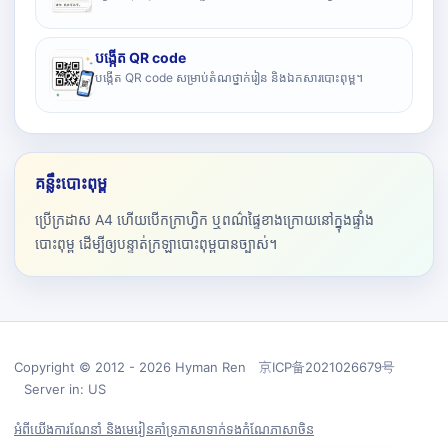
បង្កើត QR code
បង្កើត QR code សម្រាប់តំណថ្នាក់រៀន និងឯកសារបោះពុម្ព។
គន្លឹះបោះពុម្ព
ប្រើក្រដាស A4 ហើយបើកក្រាហ្វិក ឬពណ៌ផ្ទៃខាងក្រោយនៅក្នុងផ្ទាំង
បោះពុម្ព ដើម្បីឲ្យបន្ទាត់ក្រឡាបោះពុម្ពបានច្បាស់។
Copyright © 2012 - 2026 Hyman Ren 京ICP备2021026679号
Server in: US
អំពីយើង
ការណែនាំ និងមេរៀន
គាំទ្រ
ភាសា
ទាក់ទង
កំណែភាសាចិន