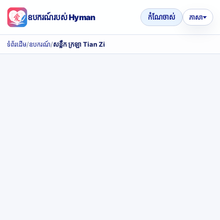
ឧបករណ៍របស់ Hyman
កំណែចាស់
ភាសា
ទំព័រដើម
/
ឧបករណ៍
/
សន្លឹក ក្រឡា Tian Zi