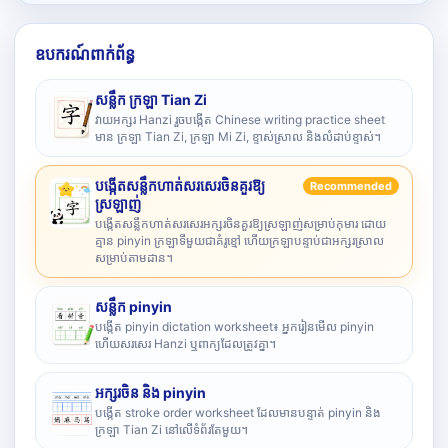
ឧបករណ៍ពាក់ព័ន្ធ
សន្លឹក ក្រឡា Tian Zi
វាយអក្សរ Hanzi រួចបង្កើត Chinese writing practice sheet
មាន ក្រឡា Tian Zi, ក្រឡា Mi Zi, ខ្ទាស់ស្រាល និងលំដាប់ខ្ទាស់។
បង្កើតសន្លឹកហាត់សរសេរចិនគួរឱ្យ
Recommended
ស្រឡាញ់
បង្កើតសន្លឹកហាត់សរសេរអក្សរចិនគួរឱ្យស្រឡាញ់សម្រាប់កុមារ ដោយ
គ្មាន pinyin ក្រឡាទីមួយជាគំរូខ្មៅ ហើយក្រឡាបន្ទាប់ជាអក្សរស្រាល
សម្រាប់តាមដាន។
សន្លឹក pinyin
បង្កើត pinyin dictation worksheet៖ អ្នករៀនមើល pinyin
ហើយសរសេរ Hanzi ឬពាក្យដែលត្រូវគ្នា។
អក្សរចិន និង pinyin
បង្កើត stroke order worksheet ដែលមានបន្ទាត់ pinyin និង
ក្រឡា Tian Zi នៅលើទំព័រតែមួយ។