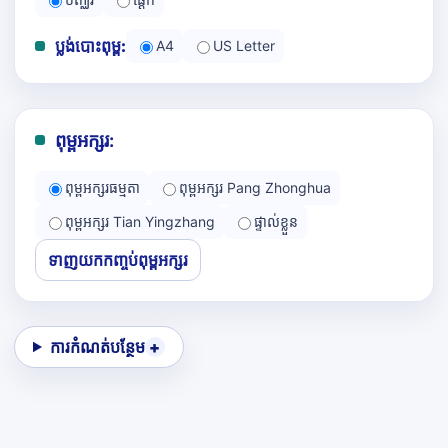
ប្លង់បោះពុម្ព:
A4
US Letter
ពុម្ពអក្សរ:
ពុម្ពអក្សរធម្មតា
ពុម្ពអក្សរ Pang Zhonghua
ពុម្ពអក្សរ Tian Yingzhang
ផ្ទាល់ខ្លួន
ទាញយកកញ្ចប់ពុម្ពអក្សរ
ការកំណត់បន្ថែម