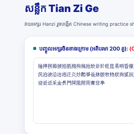
សន្លឹក Tian Zi Ge
វាយអក្សរ Hanzi រួចបង្កើត Chinese writing practice she
បញ្ចូលអក្សរចិនខាងក្រោម (អតិបរមា 200 តួ):
(