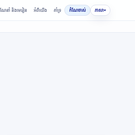
រណែនាំ និងមេរៀន
អំពីយើង
គាំទ្រ
កំណែចាស់
ភាសា