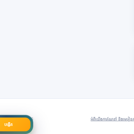
79号
Server in: US
អំពីយើង
ការណែនាំ និងមេរៀន
គ
បង្កើត