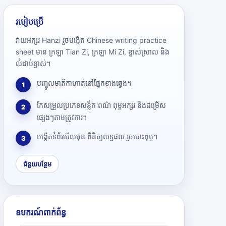
របៀបប្រើ
វាយអក្សរ Hanzi រួចបង្កើត Chinese writing practice
sheet មាន ក្រឡា Tian Zi, ក្រឡា Mi Zi, ខ្ទាស់ស្រាល និង
លំដាប់ខ្ទាស់។
បញ្ចូលមាតិកាហាត់នៅផ្នែកខាងឆ្វេង។
1
កែសម្រួលប្រភេទសន្លឹក ពណ៌ ពុម្ពអក្សរ និងជម្រើស
2
ផ្សេងៗតាមត្រូវការ។
បង្កើតទំព័រមើលមុន ពិនិត្យលទ្ធផល រួចបោះពុម្ព។
3
ជំនួយបន្ថែម
ឧបករណ៍ពាក់ព័ន្ធ