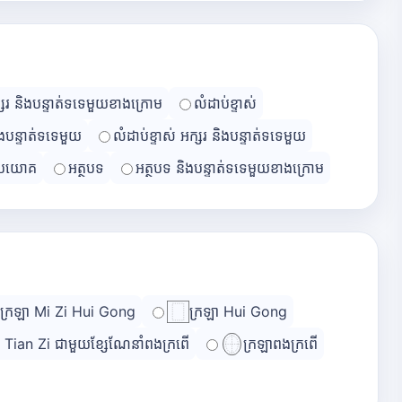
្សរ និងបន្ទាត់ទទេមួយខាងក្រោម
លំដាប់ខ្ទាស់
ិងបន្ទាត់ទទេមួយ
លំដាប់ខ្ទាស់ អក្សរ និងបន្ទាត់ទទេមួយ
្រយោគ
អត្ថបទ
អត្ថបទ និងបន្ទាត់ទទេមួយខាងក្រោម
ក្រឡា Mi Zi Hui Gong
ក្រឡា Hui Gong
ា Tian Zi ជាមួយខ្សែណែនាំពងក្រពើ
ក្រឡាពងក្រពើ