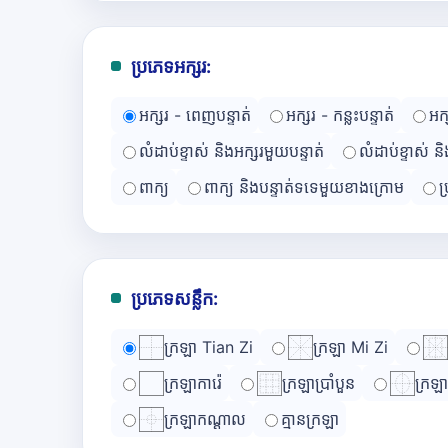
ប្រភេទអក្សរ:
អក្សរ - ពេញបន្ទាត់
អក្សរ - កន្លះបន្ទាត់
អក
លំដាប់ខ្ទាស់ និងអក្សរមួយបន្ទាត់
លំដាប់ខ្ទាស់ ន
ពាក្យ
ពាក្យ និងបន្ទាត់ទទេមួយខាងក្រោម
ប
ប្រភេទសន្លឹក:
ក្រឡា Tian Zi
ក្រឡា Mi Zi
ក្រឡាការ៉េ
ក្រឡាប្រាំបួន
ក្រឡ
ក្រឡាកណ្ដាល
គ្មានក្រឡា