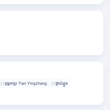
ពុម្ពអក្សរ Tian Yingzhang
ផ្ទាល់ខ្លួន