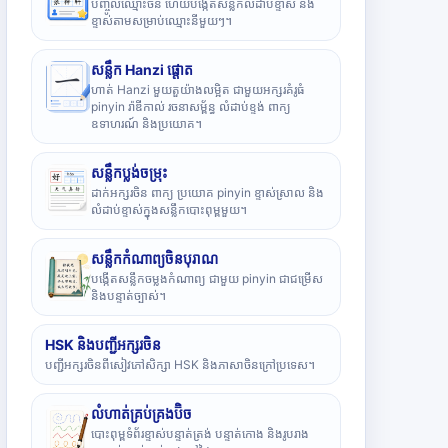
បញ្ចូលឈ្មោះចិន ហើយបង្កើតសន្លឹកលំដាប់ខ្ទាស់ និង
ខ្ទាស់តាមសម្រាប់ឈ្មោះនីមួយៗ។
សន្លឹក Hanzi ផ្តោត
ហាត់ Hanzi មួយតួយ៉ាងលម្អិត ជាមួយអក្សរគំរូធំ
pinyin រ៉ាឌីកាល់ រចនាសម្ព័ន្ធ លំដាប់ខ្ទង់ ពាក្យ
ឧទាហរណ៍ និងប្រយោគ។
សន្លឹកប្លង់ចម្រុះ
ដាក់អក្សរចិន ពាក្យ ប្រយោគ pinyin ខ្ទាស់ស្រាល និង
លំដាប់ខ្ទាស់ក្នុងសន្លឹកបោះពុម្ពមួយ។
សន្លឹកកំណាព្យចិនបុរាណ
បង្កើតសន្លឹកចម្លងកំណាព្យ ជាមួយ pinyin ជាជម្រើស
និងបន្ទាត់ច្បាស់។
HSK និងបញ្ជីអក្សរចិន
បញ្ជីអក្សរចិនពីសៀវភៅសិក្សា HSK និងភាសាចិនក្រៅប្រទេស។
លំហាត់គ្រប់គ្រងប៊ិច
បោះពុម្ពទំព័រខ្ទាស់បន្ទាត់ត្រង់ បន្ទាត់កោង និងរូបរាង