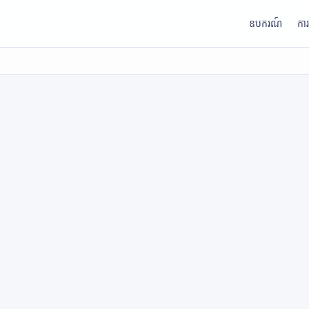
ឧបករណ៍
កា