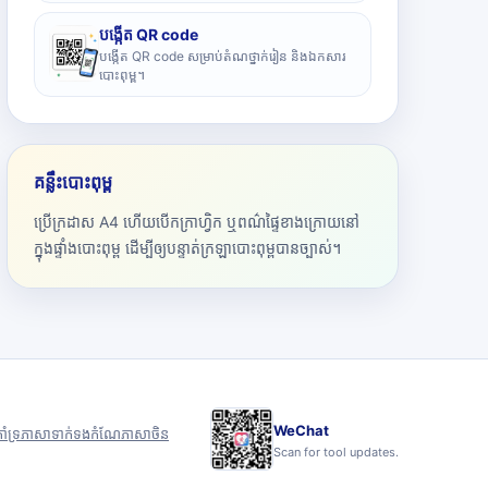
បង្កើត QR code
បង្កើត QR code សម្រាប់តំណថ្នាក់រៀន និងឯកសារ
បោះពុម្ព។
គន្លឹះបោះពុម្ព
ប្រើក្រដាស A4 ហើយបើកក្រាហ្វិក ឬពណ៌ផ្ទៃខាងក្រោយនៅ
ក្នុងផ្ទាំងបោះពុម្ព ដើម្បីឲ្យបន្ទាត់ក្រឡាបោះពុម្ពបានច្បាស់។
WeChat
ាំទ្រ
ភាសា
ទាក់ទង
កំណែភាសាចិន
Scan for tool updates.