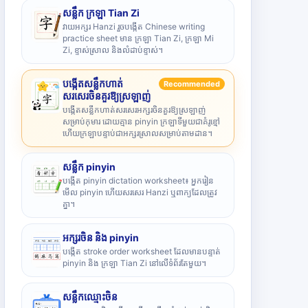
សន្លឹក ក្រឡា Tian Zi
វាយអក្សរ Hanzi រួចបង្កើត Chinese writing
practice sheet មាន ក្រឡា Tian Zi, ក្រឡា Mi
Zi, ខ្ទាស់ស្រាល និងលំដាប់ខ្ទាស់។
បង្កើតសន្លឹកហាត់
Recommended
សរសេរចិនគួរឱ្យស្រឡាញ់
បង្កើតសន្លឹកហាត់សរសេរអក្សរចិនគួរឱ្យស្រឡាញ់
សម្រាប់កុមារ ដោយគ្មាន pinyin ក្រឡាទីមួយជាគំរូខ្មៅ
ហើយក្រឡាបន្ទាប់ជាអក្សរស្រាលសម្រាប់តាមដាន។
សន្លឹក pinyin
បង្កើត pinyin dictation worksheet៖ អ្នករៀន
មើល pinyin ហើយសរសេរ Hanzi ឬពាក្យដែលត្រូវ
គ្នា។
អក្សរចិន និង pinyin
បង្កើត stroke order worksheet ដែលមានបន្ទាត់
pinyin និង ក្រឡា Tian Zi នៅលើទំព័រតែមួយ។
សន្លឹកឈ្មោះចិន