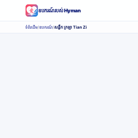
ឧបករណ៍របស់ Hyman
ទំព័រដើម
/
ឧបករណ៍
/
សន្លឹក ក្រឡា Tian Zi