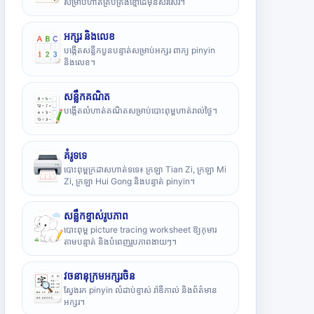
សម្រាប់ហាត់គ្រប់គ្រងខ្មៅដៃមុនសរសេរ។
អក្សរ និងលេខ
បង្កើតសន្លឹកបួនបន្ទាត់សម្រាប់អក្សរ ពាក្យ pinyin
និងលេខ។
សន្លឹកគណិត
បង្កើតលំហាត់គណិតសម្រាប់បោះពុម្ពហាត់រាល់ថ្ងៃ។
គំរូទទេ
បោះពុម្ពក្រដាសហាត់ទទេ៖ ក្រឡា Tian Zi, ក្រឡា Mi
Zi, ក្រឡា Hui Gong និងបន្ទាត់ pinyin។
សន្លឹកខ្ទាស់រូបភាព
បោះពុម្ព picture tracing worksheet ឱ្យកុមារ
តាមបន្ទាត់ និងបំពេញរូបភាពងាយៗ។
វចនានុក្រមអក្សរចិន
ស្វែងរក pinyin លំដាប់ខ្ទាស់ រ៉ាឌីកាល់ និងព័ត៌មាន
អក្សរ។