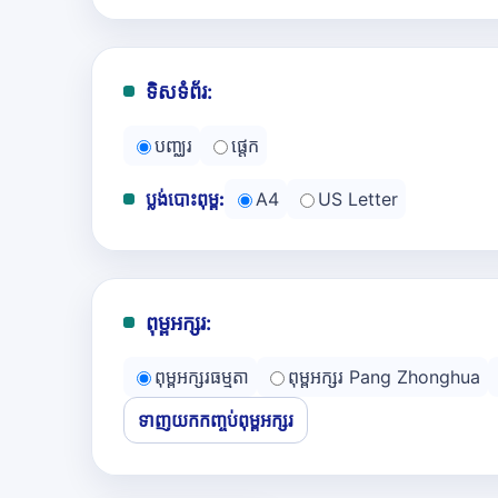
ទិសទំព័រ:
បញ្ឈរ
ផ្ដេក
ប្លង់បោះពុម្ព:
A4
US Letter
ពុម្ពអក្សរ:
ពុម្ពអក្សរធម្មតា
ពុម្ពអក្សរ Pang Zhonghua
ទាញយកកញ្ចប់ពុម្ពអក្សរ