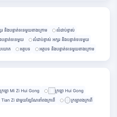
្សរ និងបន្ទាត់ទទេមួយខាងក្រោម
លំដាប់ខ្ទាស់
ិងបន្ទាត់ទទេមួយ
លំដាប់ខ្ទាស់ អក្សរ និងបន្ទាត់ទទេមួយ
្រយោគ
អត្ថបទ
អត្ថបទ និងបន្ទាត់ទទេមួយខាងក្រោម
ក្រឡា Mi Zi Hui Gong
ក្រឡា Hui Gong
ា Tian Zi ជាមួយខ្សែណែនាំពងក្រពើ
ក្រឡាពងក្រពើ