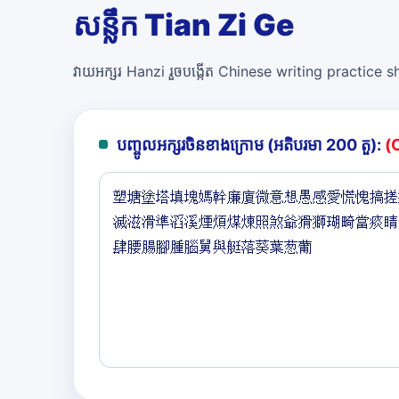
សន្លឹក Tian Zi Ge
វាយអក្សរ Hanzi រួចបង្កើត Chinese writing practice she
បញ្ចូលអក្សរចិនខាងក្រោម (អតិបរមា 200 តួ):
(