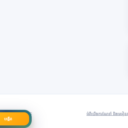
79号
Server in: US
អំពីយើង
ការណែនាំ និងមេរៀន
គ
បង្កើត