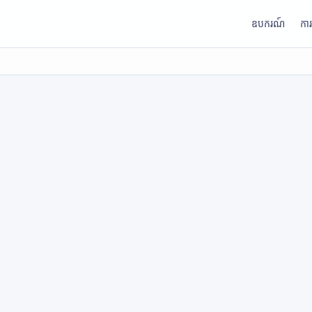
ឧបករណ៍
កា