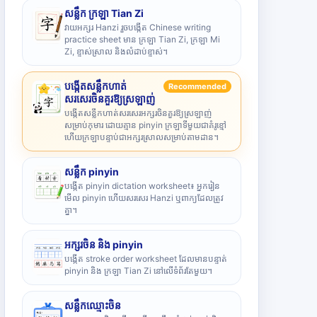
សន្លឹក ក្រឡា Tian Zi
វាយអក្សរ Hanzi រួចបង្កើត Chinese writing
practice sheet មាន ក្រឡា Tian Zi, ក្រឡា Mi
Zi, ខ្ទាស់ស្រាល និងលំដាប់ខ្ទាស់។
បង្កើតសន្លឹកហាត់
Recommended
សរសេរចិនគួរឱ្យស្រឡាញ់
បង្កើតសន្លឹកហាត់សរសេរអក្សរចិនគួរឱ្យស្រឡាញ់
សម្រាប់កុមារ ដោយគ្មាន pinyin ក្រឡាទីមួយជាគំរូខ្មៅ
ហើយក្រឡាបន្ទាប់ជាអក្សរស្រាលសម្រាប់តាមដាន។
សន្លឹក pinyin
បង្កើត pinyin dictation worksheet៖ អ្នករៀន
មើល pinyin ហើយសរសេរ Hanzi ឬពាក្យដែលត្រូវ
គ្នា។
អក្សរចិន និង pinyin
បង្កើត stroke order worksheet ដែលមានបន្ទាត់
pinyin និង ក្រឡា Tian Zi នៅលើទំព័រតែមួយ។
សន្លឹកឈ្មោះចិន