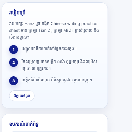
របៀបប្រើ
វាយអក្សរ Hanzi រួចបង្កើត Chinese writing practice
sheet មាន ក្រឡា Tian Zi, ក្រឡា Mi Zi, ខ្ទាស់ស្រាល និង
លំដាប់ខ្ទាស់។
បញ្ចូលមាតិកាហាត់នៅផ្នែកខាងឆ្វេង។
1
កែសម្រួលប្រភេទសន្លឹក ពណ៌ ពុម្ពអក្សរ និងជម្រើស
2
ផ្សេងៗតាមត្រូវការ។
បង្កើតទំព័រមើលមុន ពិនិត្យលទ្ធផល រួចបោះពុម្ព។
3
ជំនួយបន្ថែម
ឧបករណ៍ពាក់ព័ន្ធ