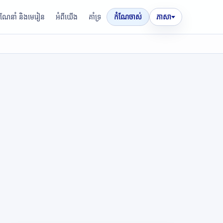
រណែនាំ និងមេរៀន
អំពីយើង
គាំទ្រ
កំណែចាស់
ភាសា