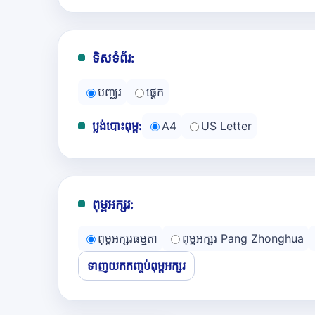
ទិសទំព័រ:
បញ្ឈរ
ផ្ដេក
ប្លង់បោះពុម្ព:
A4
US Letter
ពុម្ពអក្សរ:
ពុម្ពអក្សរធម្មតា
ពុម្ពអក្សរ Pang Zhonghua
ទាញយកកញ្ចប់ពុម្ពអក្សរ