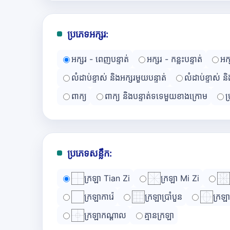
ប្រភេទអក្សរ:
អក្សរ - ពេញបន្ទាត់
អក្សរ - កន្លះបន្ទាត់
អក
លំដាប់ខ្ទាស់ និងអក្សរមួយបន្ទាត់
លំដាប់ខ្ទាស់ ន
ពាក្យ
ពាក្យ និងបន្ទាត់ទទេមួយខាងក្រោម
ប
ប្រភេទសន្លឹក:
ក្រឡា Tian Zi
ក្រឡា Mi Zi
ក្រឡាការ៉េ
ក្រឡាប្រាំបួន
ក្រឡ
ក្រឡាកណ្ដាល
គ្មានក្រឡា