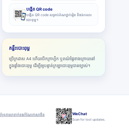
បង្កើត QR code
បង្កើត QR code សម្រាប់តំណថ្នាក់រៀន និងឯកសារ
បោះពុម្ព។
គន្លឹះបោះពុម្ព
ប្រើក្រដាស A4 ហើយបើកក្រាហ្វិក ឬពណ៌ផ្ទៃខាងក្រោយនៅ
ក្នុងផ្ទាំងបោះពុម្ព ដើម្បីឲ្យបន្ទាត់ក្រឡាបោះពុម្ពបានច្បាស់។
WeChat
ាំទ្រ
ភាសា
ទាក់ទង
កំណែភាសាចិន
Scan for tool updates.