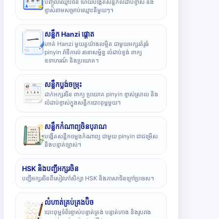
បញ្ចូលឈ្មោះចិន ហើយបង្កើតសន្លឹកលំដាប់ខ្ទាស់ និង
ខ្ទាស់តាមសម្រាប់ឈ្មោះនីមួយៗ។
សន្លឹក Hanzi ផ្តោត
ហាត់ Hanzi មួយតួយ៉ាងលម្អិត ជាមួយអក្សរគំរូធំ
pinyin រ៉ាឌីកាល់ រចនាសម្ព័ន្ធ លំដាប់ខ្ទង់ ពាក្យ
ឧទាហរណ៍ និងប្រយោគ។
សន្លឹកប្លង់ចម្រុះ
ដាក់អក្សរចិន ពាក្យ ប្រយោគ pinyin ខ្ទាស់ស្រាល និង
លំដាប់ខ្ទាស់ក្នុងសន្លឹកបោះពុម្ពមួយ។
សន្លឹកកំណាព្យចិនបុរាណ
បង្កើតសន្លឹកចម្លងកំណាព្យ ជាមួយ pinyin ជាជម្រើស
និងបន្ទាត់ច្បាស់។
HSK និងបញ្ជីអក្សរចិន
បញ្ជីអក្សរចិនពីសៀវភៅសិក្សា HSK និងភាសាចិនក្រៅប្រទេស។
លំហាត់គ្រប់គ្រងប៊ិច
បោះពុម្ពទំព័រខ្ទាស់បន្ទាត់ត្រង់ បន្ទាត់កោង និងរូបរាង