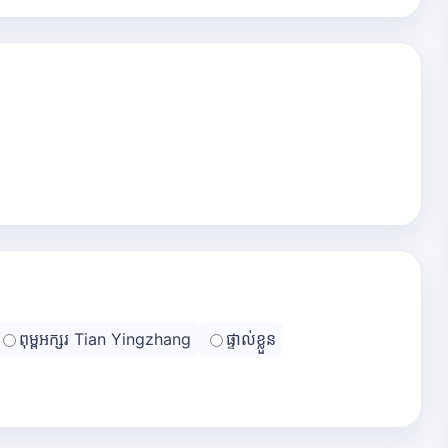
ពុម្ពអក្សរ Tian Yingzhang
ផ្ទាល់ខ្លួន