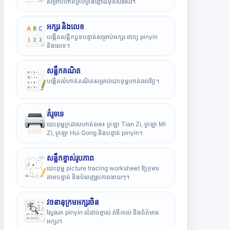
សម្រាប់ហាត់គ្រប់គ្រងខ្មៅដៃមុនសរសេរ។
អក្សរ និងលេខ
បង្កើតសន្លឹកបួនបន្ទាត់សម្រាប់អក្សរ ពាក្យ pinyin
និងលេខ។
សន្លឹកគណិត
បង្កើតលំហាត់គណិតសម្រាប់បោះពុម្ពហាត់រាល់ថ្ងៃ។
គំរូទទេ
បោះពុម្ពក្រដាសហាត់ទទេ៖ ក្រឡា Tian Zi, ក្រឡា Mi
Zi, ក្រឡា Hui Gong និងបន្ទាត់ pinyin។
សន្លឹកខ្ទាស់រូបភាព
បោះពុម្ព picture tracing worksheet ឱ្យកុមារ
តាមបន្ទាត់ និងបំពេញរូបភាពងាយៗ។
វចនានុក្រមអក្សរចិន
ស្វែងរក pinyin លំដាប់ខ្ទាស់ រ៉ាឌីកាល់ និងព័ត៌មាន
អក្សរ។