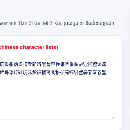
et មាន Tian Zi Ge, Mi Zi Ge, ខ្ទាស់ស្រាល និងលំដាប់ខ្ទាស់។
Chinese character lists)