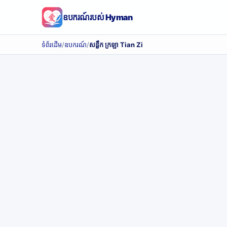
ឧបករណ៍របស់ Hyman
ទំព័រដើម
/
ឧបករណ៍
/
សន្លឹក ក្រឡា Tian Zi