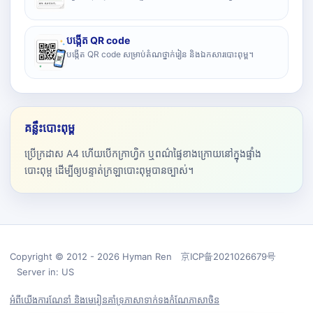
បង្កើត QR code
បង្កើត QR code សម្រាប់តំណថ្នាក់រៀន និងឯកសារបោះពុម្ព។
គន្លឹះបោះពុម្ព
ប្រើក្រដាស A4 ហើយបើកក្រាហ្វិក ឬពណ៌ផ្ទៃខាងក្រោយនៅក្នុងផ្ទាំង
បោះពុម្ព ដើម្បីឲ្យបន្ទាត់ក្រឡាបោះពុម្ពបានច្បាស់។
Copyright © 2012 - 2026 Hyman Ren 京ICP备2021026679号
Server in: US
អំពីយើង
ការណែនាំ និងមេរៀន
គាំទ្រ
ភាសា
ទាក់ទង
កំណែភាសាចិន