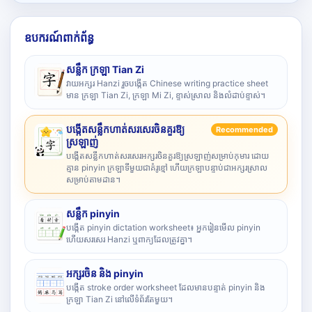
ឧបករណ៍ពាក់ព័ន្ធ
សន្លឹក ក្រឡា Tian Zi
វាយអក្សរ Hanzi រួចបង្កើត Chinese writing practice sheet
មាន ក្រឡា Tian Zi, ក្រឡា Mi Zi, ខ្ទាស់ស្រាល និងលំដាប់ខ្ទាស់។
បង្កើតសន្លឹកហាត់សរសេរចិនគួរឱ្យ
Recommended
ស្រឡាញ់
បង្កើតសន្លឹកហាត់សរសេរអក្សរចិនគួរឱ្យស្រឡាញ់សម្រាប់កុមារ ដោយ
គ្មាន pinyin ក្រឡាទីមួយជាគំរូខ្មៅ ហើយក្រឡាបន្ទាប់ជាអក្សរស្រាល
សម្រាប់តាមដាន។
សន្លឹក pinyin
បង្កើត pinyin dictation worksheet៖ អ្នករៀនមើល pinyin
ហើយសរសេរ Hanzi ឬពាក្យដែលត្រូវគ្នា។
អក្សរចិន និង pinyin
បង្កើត stroke order worksheet ដែលមានបន្ទាត់ pinyin និង
ក្រឡា Tian Zi នៅលើទំព័រតែមួយ។