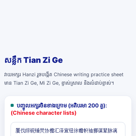
សន្លឹក Tian Zi Ge
វាយអក្សរ Hanzi រួចបង្កើត Chinese writing practice sheet
មាន Tian Zi Ge, Mi Zi Ge, ខ្ទាស់ស្រាល និងលំដាប់ខ្ទាស់។
បញ្ចូលអក្សរចិនខាងក្រោម (អតិបរមា 200 តួ):
(Chinese character lists)