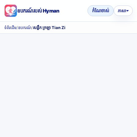
ឧបករណ៍របស់ Hyman
កំណែចាស់
ភាសា
ទំព័រដើម
/
ឧបករណ៍
/
សន្លឹក ក្រឡា Tian Zi