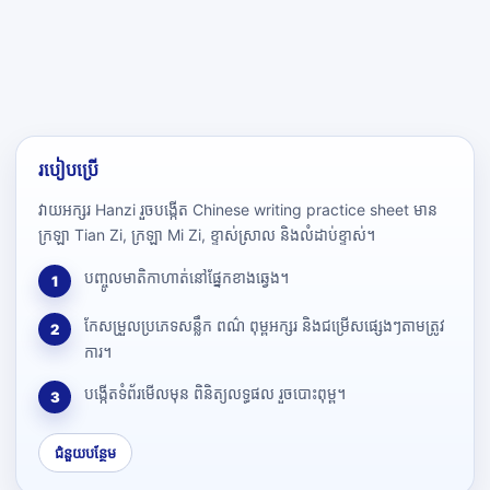
របៀបប្រើ
វាយអក្សរ Hanzi រួចបង្កើត Chinese writing practice sheet មាន
ក្រឡា Tian Zi, ក្រឡា Mi Zi, ខ្ទាស់ស្រាល និងលំដាប់ខ្ទាស់។
បញ្ចូលមាតិកាហាត់នៅផ្នែកខាងឆ្វេង។
1
កែសម្រួលប្រភេទសន្លឹក ពណ៌ ពុម្ពអក្សរ និងជម្រើសផ្សេងៗតាមត្រូវ
2
ការ។
បង្កើតទំព័រមើលមុន ពិនិត្យលទ្ធផល រួចបោះពុម្ព។
3
ជំនួយបន្ថែម