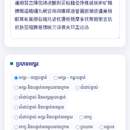
ប្រភេទអក្សរ:
អក្សរ - ពេញបន្ទាត់
អក្សរ - កន្លះបន្ទាត់
អក្សរ និងបន្ទាត់ទទេមួយខាងក្រោម
លំដាប់ខ្ទាស់
លំដាប់ខ្ទាស់ និងអក្សរមួយបន្ទាត់
លំដាប់ខ្ទាស់ និងបន្ទាត់ទទេមួយ
លំដាប់ខ្ទាស់ អក្សរ និងបន្ទាត់ទទេមួយ
ពាក្យ
ពាក្យ និងបន្ទាត់ទទេមួយខាងក្រោម
ប្រយោគ
អត្ថបទ