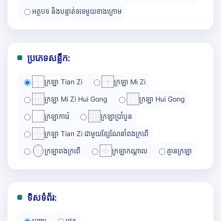
អត្ថបទ និងបន្ទាត់ទទេមួយខាងក្រោម
ប្រភេទសន្លឹក:
ក្រឡា Tian Zi
ក្រឡា Mi Zi
ក្រឡា Mi Zi Hui Gong
ក្រឡា Hui Gong
ក្រឡាការ៉េ
ក្រឡាប្រាំបួន
ក្រឡា Tian Zi ជាមួយខ្សែណែនាំពងក្រពើ
ក្រឡាពងក្រពើ
ក្រឡាកណ្ដាល
គ្មានក្រឡា
ទិសទំព័រ:
បញ្ឈរ
ផ្ដេក