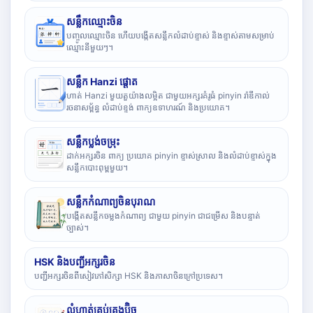
សន្លឹកឈ្មោះចិន
បញ្ចូលឈ្មោះចិន ហើយបង្កើតសន្លឹកលំដាប់ខ្ទាស់ និងខ្ទាស់តាមសម្រាប់
ឈ្មោះនីមួយៗ។
សន្លឹក Hanzi ផ្តោត
ហាត់ Hanzi មួយតួយ៉ាងលម្អិត ជាមួយអក្សរគំរូធំ pinyin រ៉ាឌីកាល់
រចនាសម្ព័ន្ធ លំដាប់ខ្ទង់ ពាក្យឧទាហរណ៍ និងប្រយោគ។
សន្លឹកប្លង់ចម្រុះ
ដាក់អក្សរចិន ពាក្យ ប្រយោគ pinyin ខ្ទាស់ស្រាល និងលំដាប់ខ្ទាស់ក្នុង
សន្លឹកបោះពុម្ពមួយ។
សន្លឹកកំណាព្យចិនបុរាណ
បង្កើតសន្លឹកចម្លងកំណាព្យ ជាមួយ pinyin ជាជម្រើស និងបន្ទាត់
ច្បាស់។
HSK និងបញ្ជីអក្សរចិន
បញ្ជីអក្សរចិនពីសៀវភៅសិក្សា HSK និងភាសាចិនក្រៅប្រទេស។
លំហាត់គ្រប់គ្រងប៊ិច