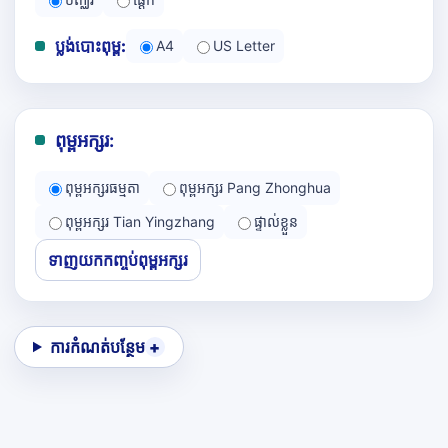
ប្លង់បោះពុម្ព:
A4
US Letter
ពុម្ពអក្សរ:
ពុម្ពអក្សរធម្មតា
ពុម្ពអក្សរ Pang Zhonghua
ពុម្ពអក្សរ Tian Yingzhang
ផ្ទាល់ខ្លួន
ទាញយកកញ្ចប់ពុម្ពអក្សរ
ការកំណត់បន្ថែម