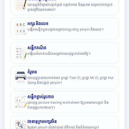
បោះពុម្ពទំព័រខ្ទាស់បន្ទាត់ត្រង់ បន្ទាត់កោង និងរូបរាង សម្រាប់ហាត់គ្រប់
គ្រងខ្មៅដៃមុនសរសេរ។
អក្សរ និងលេខ
បង្កើតសន្លឹកបួនបន្ទាត់សម្រាប់អក្សរ ពាក្យ pinyin និងលេខ។
សន្លឹកគណិត
បង្កើតលំហាត់គណិតសម្រាប់បោះពុម្ពហាត់រាល់ថ្ងៃ។
គំរូទទេ
បោះពុម្ពក្រដាសហាត់ទទេ៖ ក្រឡា Tian Zi, ក្រឡា Mi Zi, ក្រឡា Hui
Gong និងបន្ទាត់ pinyin។
សន្លឹកខ្ទាស់រូបភាព
បោះពុម្ព picture tracing worksheet ឱ្យកុមារតាមបន្ទាត់ និង
បំពេញរូបភាពងាយៗ។
វចនានុក្រមអក្សរចិន
ស្វែងរក pinyin លំដាប់ខ្ទាស់ រ៉ាឌីកាល់ និងព័ត៌មានអក្សរ។