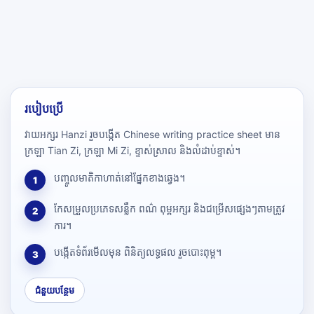
របៀបប្រើ
វាយអក្សរ Hanzi រួចបង្កើត Chinese writing practice sheet មាន
ក្រឡា Tian Zi, ក្រឡា Mi Zi, ខ្ទាស់ស្រាល និងលំដាប់ខ្ទាស់។
បញ្ចូលមាតិកាហាត់នៅផ្នែកខាងឆ្វេង។
1
កែសម្រួលប្រភេទសន្លឹក ពណ៌ ពុម្ពអក្សរ និងជម្រើសផ្សេងៗតាមត្រូវ
2
ការ។
បង្កើតទំព័រមើលមុន ពិនិត្យលទ្ធផល រួចបោះពុម្ព។
3
ជំនួយបន្ថែម