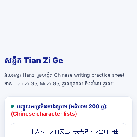
សន្លឹក Tian Zi Ge
វាយអក្សរ Hanzi រួចបង្កើត Chinese writing practice sheet
មាន Tian Zi Ge, Mi Zi Ge, ខ្ទាស់ស្រាល និងលំដាប់ខ្ទាស់។
បញ្ចូលអក្សរចិនខាងក្រោម (អតិបរមា 200 តួ):
(Chinese character lists)