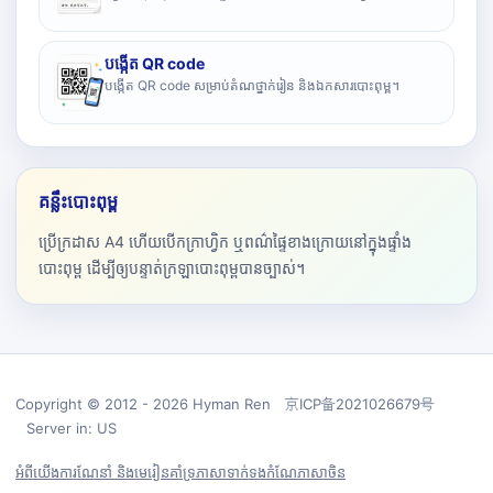
បង្កើត QR code
បង្កើត QR code សម្រាប់តំណថ្នាក់រៀន និងឯកសារបោះពុម្ព។
គន្លឹះបោះពុម្ព
ប្រើក្រដាស A4 ហើយបើកក្រាហ្វិក ឬពណ៌ផ្ទៃខាងក្រោយនៅក្នុងផ្ទាំង
បោះពុម្ព ដើម្បីឲ្យបន្ទាត់ក្រឡាបោះពុម្ពបានច្បាស់។
Copyright © 2012 - 2026 Hyman Ren 京ICP备2021026679号
Server in: US
អំពីយើង
ការណែនាំ និងមេរៀន
គាំទ្រ
ភាសា
ទាក់ទង
កំណែភាសាចិន