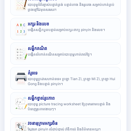
បោះពុម្ពទំព័រខ្ទាស់បន្ទាត់ត្រង់ បន្ទាត់កោង និងរូបរាង សម្រាប់ហាត់គ្រប់
គ្រងខ្មៅដៃមុនសរសេរ។
អក្សរ និងលេខ
បង្កើតសន្លឹកបួនបន្ទាត់សម្រាប់អក្សរ ពាក្យ pinyin និងលេខ។
សន្លឹកគណិត
បង្កើតលំហាត់គណិតសម្រាប់បោះពុម្ពហាត់រាល់ថ្ងៃ។
គំរូទទេ
បោះពុម្ពក្រដាសហាត់ទទេ៖ ក្រឡា Tian Zi, ក្រឡា Mi Zi, ក្រឡា Hui
Gong និងបន្ទាត់ pinyin។
សន្លឹកខ្ទាស់រូបភាព
បោះពុម្ព picture tracing worksheet ឱ្យកុមារតាមបន្ទាត់ និង
បំពេញរូបភាពងាយៗ។
វចនានុក្រមអក្សរចិន
ស្វែងរក pinyin លំដាប់ខ្ទាស់ រ៉ាឌីកាល់ និងព័ត៌មានអក្សរ។