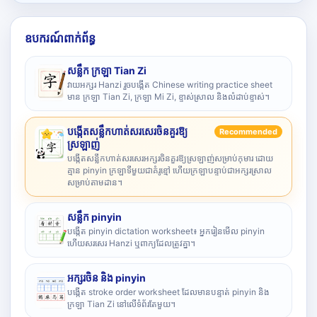
ឧបករណ៍ពាក់ព័ន្ធ
សន្លឹក ក្រឡា Tian Zi
វាយអក្សរ Hanzi រួចបង្កើត Chinese writing practice sheet
មាន ក្រឡា Tian Zi, ក្រឡា Mi Zi, ខ្ទាស់ស្រាល និងលំដាប់ខ្ទាស់។
បង្កើតសន្លឹកហាត់សរសេរចិនគួរឱ្យ
Recommended
ស្រឡាញ់
បង្កើតសន្លឹកហាត់សរសេរអក្សរចិនគួរឱ្យស្រឡាញ់សម្រាប់កុមារ ដោយ
គ្មាន pinyin ក្រឡាទីមួយជាគំរូខ្មៅ ហើយក្រឡាបន្ទាប់ជាអក្សរស្រាល
សម្រាប់តាមដាន។
សន្លឹក pinyin
បង្កើត pinyin dictation worksheet៖ អ្នករៀនមើល pinyin
ហើយសរសេរ Hanzi ឬពាក្យដែលត្រូវគ្នា។
អក្សរចិន និង pinyin
បង្កើត stroke order worksheet ដែលមានបន្ទាត់ pinyin និង
ក្រឡា Tian Zi នៅលើទំព័រតែមួយ។