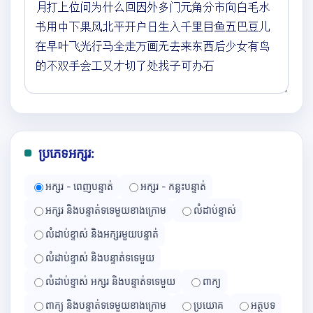
ប្រភេទអក្សរ:
អក្សរ - ពេញបន្ទាត់
អក្សរ - កន្លះបន្ទាត់
អក្សរ និងបន្ទាត់ទទេមួយខាងក្រោម
លំដាប់ខ្ទាស់
លំដាប់ខ្ទាស់ និងអក្សរមួយបន្ទាត់
លំដាប់ខ្ទាស់ និងបន្ទាត់ទទេមួយ
លំដាប់ខ្ទាស់ អក្សរ និងបន្ទាត់ទទេមួយ
ពាក្យ
ពាក្យ និងបន្ទាត់ទទេមួយខាងក្រោម
ប្រយោគ
អត្ថបទ