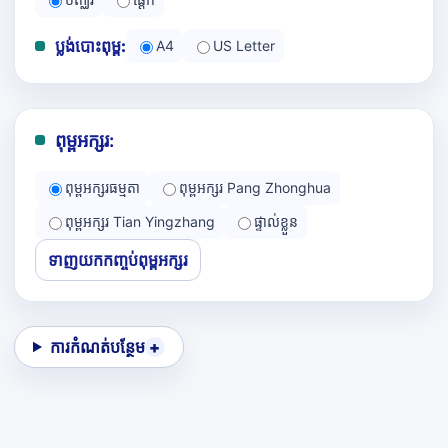
ប្លង់បោះពុម្ព:
A4
US Letter
ពុម្ពអក្សរ:
ពុម្ពអក្សរធម្មតា
ពុម្ពអក្សរ Pang Zhonghua
ពុម្ពអក្សរ Tian Yingzhang
ផ្ទាល់ខ្លួន
ទាញយកកញ្ចប់ពុម្ពអក្សរ
ការកំណត់បន្ថែម