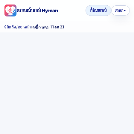
ឧបករណ៍របស់ Hyman
កំណែចាស់
ភាសា
ទំព័រដើម
/
ឧបករណ៍
/
សន្លឹក ក្រឡា Tian Zi