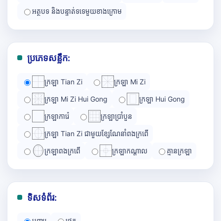
អត្ថបទ និងបន្ទាត់ទទេមួយខាងក្រោម
ប្រភេទសន្លឹក:
ក្រឡា Tian Zi
ក្រឡា Mi Zi
ក្រឡា Mi Zi Hui Gong
ក្រឡា Hui Gong
ក្រឡាការ៉េ
ក្រឡាប្រាំបួន
ក្រឡា Tian Zi ជាមួយខ្សែណែនាំពងក្រពើ
ក្រឡាពងក្រពើ
ក្រឡាកណ្ដាល
គ្មានក្រឡា
ទិសទំព័រ:
បញ្ឈរ
ផ្ដេក