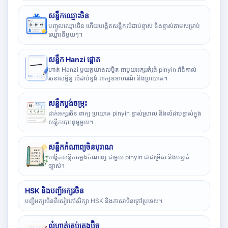
សន្លឹកឈ្មោះចិន
បញ្ចូលឈ្មោះចិន ហើយបង្កើតសន្លឹកលំដាប់ខ្ទាស់ និងខ្ទាស់តាមសម្រាប់
ឈ្មោះនីមួយៗ។
សន្លឹក Hanzi ផ្តោត
ហាត់ Hanzi មួយតួយ៉ាងលម្អិត ជាមួយអក្សរគំរូធំ pinyin រ៉ាឌីកាល់
រចនាសម្ព័ន្ធ លំដាប់ខ្ទង់ ពាក្យឧទាហរណ៍ និងប្រយោគ។
សន្លឹកប្លង់ចម្រុះ
ដាក់អក្សរចិន ពាក្យ ប្រយោគ pinyin ខ្ទាស់ស្រាល និងលំដាប់ខ្ទាស់ក្នុង
សន្លឹកបោះពុម្ពមួយ។
សន្លឹកកំណាព្យចិនបុរាណ
បង្កើតសន្លឹកចម្លងកំណាព្យ ជាមួយ pinyin ជាជម្រើស និងបន្ទាត់
ច្បាស់។
HSK និងបញ្ជីអក្សរចិន
បញ្ជីអក្សរចិនពីសៀវភៅសិក្សា HSK និងភាសាចិនក្រៅប្រទេស។
លំហាត់គ្រប់គ្រងប៊ិច