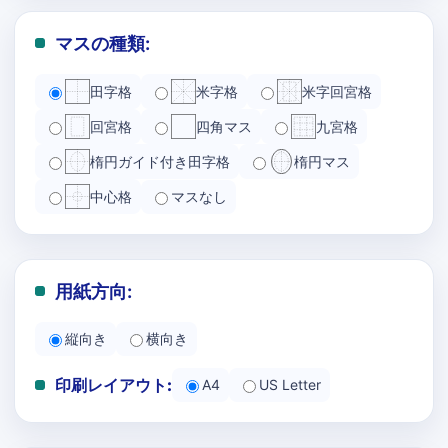
マスの種類:
田字格
米字格
米字回宮格
回宮格
四角マス
九宮格
楕円ガイド付き田字格
楕円マス
中心格
マスなし
用紙方向:
縦向き
横向き
印刷レイアウト:
A4
US Letter