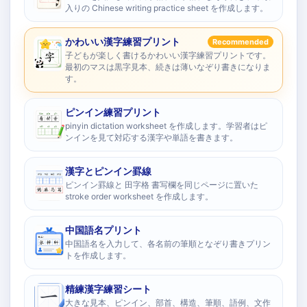
入りの Chinese writing practice sheet を作成します。
かわいい漢字練習プリント
Recommended
子どもが楽しく書けるかわいい漢字練習プリントです。
最初のマスは黒字見本、続きは薄いなぞり書きになりま
す。
ピンイン練習プリント
pinyin dictation worksheet を作成します。学習者はピ
ンインを見て対応する漢字や単語を書きます。
漢字とピンイン罫線
ピンイン罫線と 田字格 書写欄を同じページに置いた
stroke order worksheet を作成します。
中国語名プリント
中国語名を入力して、各名前の筆順となぞり書きプリン
トを作成します。
精練漢字練習シート
大きな見本、ピンイン、部首、構造、筆順、語例、文作