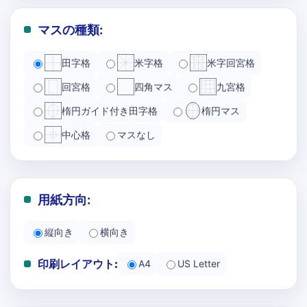
マスの種類:
田字格
米字格
米字回宮格
回宮格
四角マス
九宮格
楕円ガイド付き田字格
楕円マス
中心格
マスなし
用紙方向:
縦向き
横向き
印刷レイアウト:
A4
US Letter