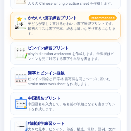
入りの Chinese writing practice sheet を作成します。
かわいい漢字練習プリント
Recommended
子どもが楽しく書けるかわいい漢字練習プリントです。
最初のマスは黒字見本、続きは薄いなぞり書きになりま
す。
ピンイン練習プリント
pinyin dictation worksheet を作成します。学習者はピ
ンインを見て対応する漢字や単語を書きます。
漢字とピンイン罫線
ピンイン罫線と 田字格 書写欄を同じページに置いた
stroke order worksheet を作成します。
中国語名プリント
中国語名を入力して、各名前の筆順となぞり書きプリン
トを作成します。
精練漢字練習シート
大きな見本、ピンイン、部首、構造、筆順、語例、文作