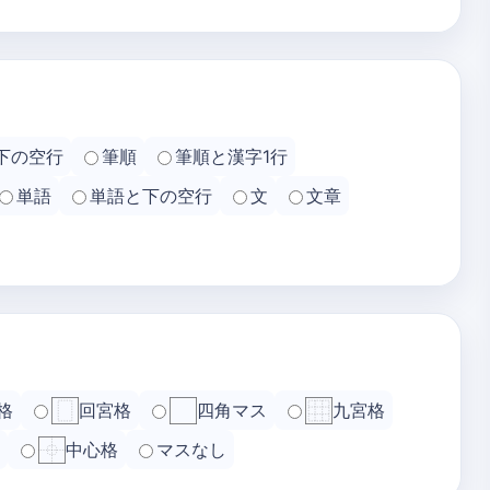
下の空行
筆順
筆順と漢字1行
単語
単語と下の空行
文
文章
格
回宮格
四角マス
九宮格
中心格
マスなし