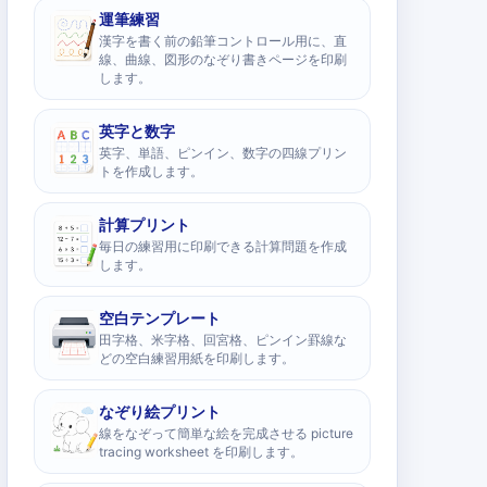
運筆練習
漢字を書く前の鉛筆コントロール用に、直
線、曲線、図形のなぞり書きページを印刷
します。
英字と数字
英字、単語、ピンイン、数字の四線プリン
トを作成します。
計算プリント
毎日の練習用に印刷できる計算問題を作成
します。
空白テンプレート
田字格、米字格、回宮格、ピンイン罫線な
どの空白練習用紙を印刷します。
なぞり絵プリント
線をなぞって簡単な絵を完成させる picture
tracing worksheet を印刷します。