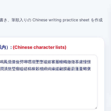
き、筆順入りの Chinese writing practice sheet を作成
以内）:
(Chinese character lists)