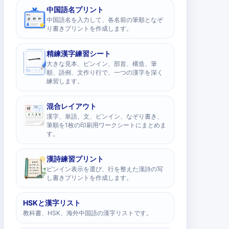
中国語名プリント
中国語名を入力して、各名前の筆順となぞ
り書きプリントを作成します。
精練漢字練習シート
大きな見本、ピンイン、部首、構造、筆
順、語例、文作り行で、一つの漢字を深く
練習します。
混合レイアウト
漢字、単語、文、ピンイン、なぞり書き、
筆順を1枚の印刷用ワークシートにまとめま
す。
漢詩練習プリント
ピンイン表示を選び、行を整えた漢詩の写
し書きプリントを作成します。
HSKと漢字リスト
教科書、HSK、海外中国語の漢字リストです。