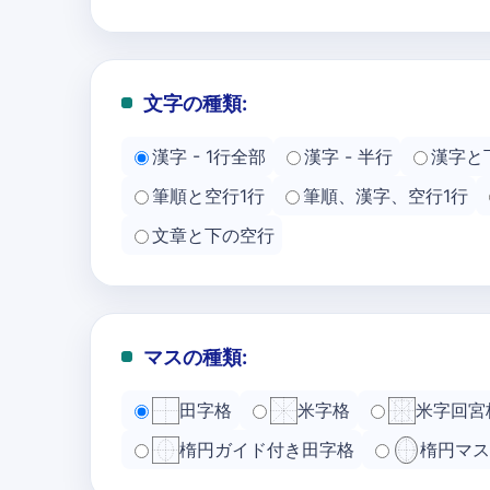
文字の種類:
漢字 - 1行全部
漢字 - 半行
漢字と
筆順と空行1行
筆順、漢字、空行1行
文章と下の空行
マスの種類:
田字格
米字格
米字回宮
楕円ガイド付き田字格
楕円マス