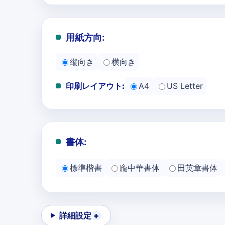
用紙方向:
縦向き
横向き
印刷レイアウト:
A4
US Letter
書体:
標準楷書
龐中華書体
田英章書体
詳細設定