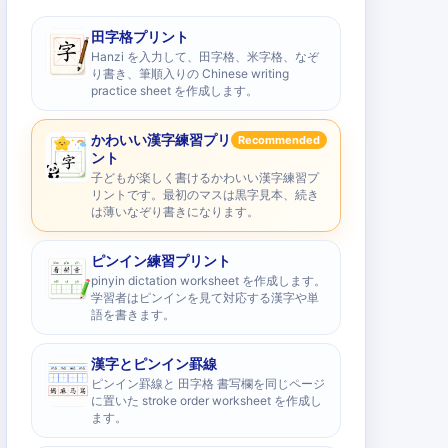
田字格プリント
Hanzi を入力して、田字格、米字格、なぞ
り書き、筆順入りの Chinese writing
practice sheet を作成します。
かわいい漢字練習プリ
Recommended
ント
子どもが楽しく書けるかわいい漢字練習プ
リントです。最初のマスは黒字見本、続き
は薄いなぞり書きになります。
ピンイン練習プリント
pinyin dictation worksheet を作成します。
学習者はピンインを見て対応する漢字や単
語を書きます。
漢字とピンイン罫線
ピンイン罫線と 田字格 書写欄を同じページ
に置いた stroke order worksheet を作成し
ます。