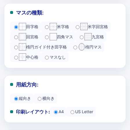
マスの種類:
田字格
米字格
米字回宮格
回宮格
四角マス
九宮格
楕円ガイド付き田字格
楕円マス
中心格
マスなし
用紙方向:
縦向き
横向き
印刷レイアウト:
A4
US Letter