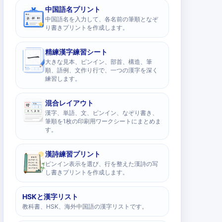
中国語名プリント
中国語名を入力して、各名前の筆順となぞ
り書きプリントを作成します。
精練漢字練習シート
大きな見本、ピンイン、部首、構造、筆
順、語例、文作り行で、一つの漢字を深く
練習します。
混合レイアウト
漢字、単語、文、ピンイン、なぞり書き、
筆順を1枚の印刷用ワークシートにまとめま
す。
漢詩練習プリント
ピンイン表示を選び、行を整えた漢詩の写
し書きプリントを作成します。
HSKと漢字リスト
教科書、HSK、海外中国語の漢字リストです。