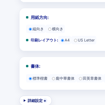
用紙方向:
縦向き
横向き
印刷レイアウト:
A4
US Letter
書体:
標準楷書
龐中華書体
田英章書体
詳細設定