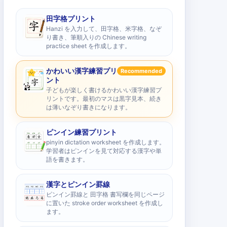
田字格プリント
Hanzi を入力して、田字格、米字格、なぞ
り書き、筆順入りの Chinese writing
practice sheet を作成します。
かわいい漢字練習プリ
Recommended
ント
子どもが楽しく書けるかわいい漢字練習プ
リントです。最初のマスは黒字見本、続き
は薄いなぞり書きになります。
ピンイン練習プリント
pinyin dictation worksheet を作成します。
学習者はピンインを見て対応する漢字や単
語を書きます。
漢字とピンイン罫線
ピンイン罫線と 田字格 書写欄を同じページ
に置いた stroke order worksheet を作成し
ます。