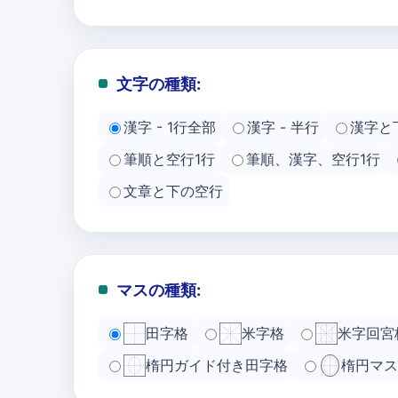
文字の種類:
漢字 - 1行全部
漢字 - 半行
漢字と
筆順と空行1行
筆順、漢字、空行1行
文章と下の空行
マスの種類:
田字格
米字格
米字回宮
楕円ガイド付き田字格
楕円マス