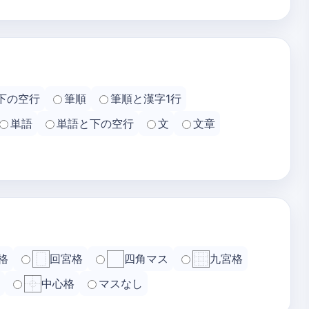
下の空行
筆順
筆順と漢字1行
単語
単語と下の空行
文
文章
格
回宮格
四角マス
九宮格
中心格
マスなし