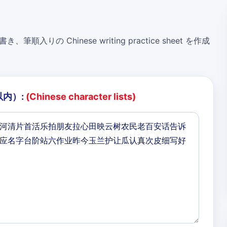
き、筆順入りの Chinese writing practice sheet を作成
以内）:
(Chinese character lists)