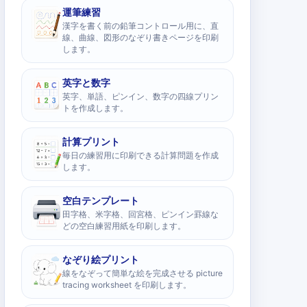
運筆練習
漢字を書く前の鉛筆コントロール用に、直
線、曲線、図形のなぞり書きページを印刷
します。
英字と数字
英字、単語、ピンイン、数字の四線プリン
トを作成します。
計算プリント
毎日の練習用に印刷できる計算問題を作成
します。
空白テンプレート
田字格、米字格、回宮格、ピンイン罫線な
どの空白練習用紙を印刷します。
なぞり絵プリント
線をなぞって簡単な絵を完成させる picture
tracing worksheet を印刷します。