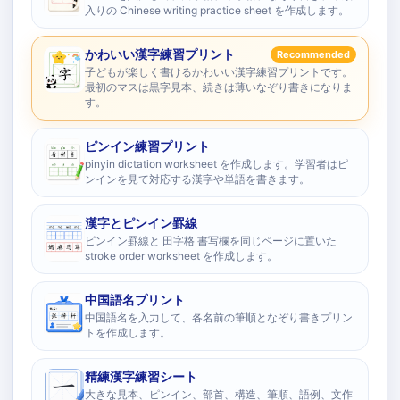
入りの Chinese writing practice sheet を作成します。
かわいい漢字練習プリント
Recommended
子どもが楽しく書けるかわいい漢字練習プリントです。
最初のマスは黒字見本、続きは薄いなぞり書きになりま
す。
ピンイン練習プリント
pinyin dictation worksheet を作成します。学習者はピ
ンインを見て対応する漢字や単語を書きます。
漢字とピンイン罫線
ピンイン罫線と 田字格 書写欄を同じページに置いた
stroke order worksheet を作成します。
中国語名プリント
中国語名を入力して、各名前の筆順となぞり書きプリン
トを作成します。
精練漢字練習シート
大きな見本、ピンイン、部首、構造、筆順、語例、文作