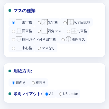
マスの種類:
田字格
米字格
米字回宮格
回宮格
四角マス
九宮格
楕円ガイド付き田字格
楕円マス
中心格
マスなし
用紙方向:
縦向き
横向き
印刷レイアウト:
A4
US Letter