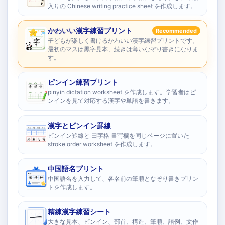
入りの Chinese writing practice sheet を作成します。
かわいい漢字練習プリント
Recommended
子どもが楽しく書けるかわいい漢字練習プリントです。
最初のマスは黒字見本、続きは薄いなぞり書きになりま
す。
ピンイン練習プリント
pinyin dictation worksheet を作成します。学習者はピ
ンインを見て対応する漢字や単語を書きます。
漢字とピンイン罫線
ピンイン罫線と 田字格 書写欄を同じページに置いた
stroke order worksheet を作成します。
中国語名プリント
中国語名を入力して、各名前の筆順となぞり書きプリン
トを作成します。
精練漢字練習シート
大きな見本、ピンイン、部首、構造、筆順、語例、文作