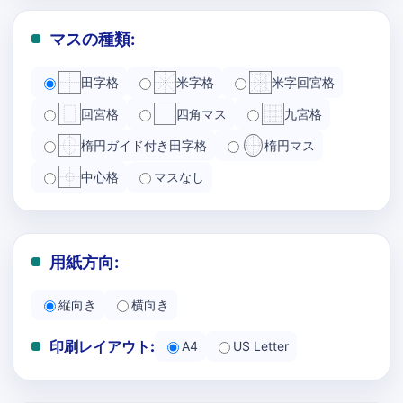
マスの種類:
田字格
米字格
米字回宮格
回宮格
四角マス
九宮格
楕円ガイド付き田字格
楕円マス
中心格
マスなし
用紙方向:
縦向き
横向き
印刷レイアウト:
A4
US Letter