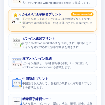
入りの Chinese writing practice sheet を作成します。
かわいい漢字練習プリント
Recommended
子どもが楽しく書けるかわいい漢字練習プリントです。
最初のマスは黒字見本、続きは薄いなぞり書きになりま
す。
ピンイン練習プリント
pinyin dictation worksheet を作成します。学習者はピ
ンインを見て対応する漢字や単語を書きます。
漢字とピンイン罫線
ピンイン罫線と 田字格 書写欄を同じページに置いた
stroke order worksheet を作成します。
中国語名プリント
中国語名を入力して、各名前の筆順となぞり書きプリン
トを作成します。
精練漢字練習シート
大きな見本、ピンイン、部首、構造、筆順、語例、文作