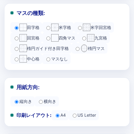
マスの種類:
田字格
米字格
米字回宮格
回宮格
四角マス
九宮格
楕円ガイド付き田字格
楕円マス
中心格
マスなし
用紙方向:
縦向き
横向き
印刷レイアウト:
A4
US Letter