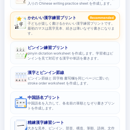
入りの Chinese writing practice sheet を作成します。
かわいい漢字練習プリント
Recommended
子どもが楽しく書けるかわいい漢字練習プリントです。
最初のマスは黒字見本、続きは薄いなぞり書きになりま
す。
ピンイン練習プリント
pinyin dictation worksheet を作成します。学習者はピ
ンインを見て対応する漢字や単語を書きます。
漢字とピンイン罫線
ピンイン罫線と 田字格 書写欄を同じページに置いた
stroke order worksheet を作成します。
中国語名プリント
中国語名を入力して、各名前の筆順となぞり書きプリン
トを作成します。
精練漢字練習シート
大きな見本、ピンイン、部首、構造、筆順、語例、文作