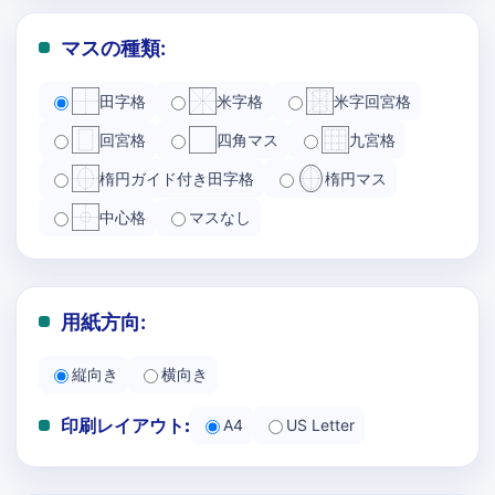
マスの種類:
田字格
米字格
米字回宮格
回宮格
四角マス
九宮格
楕円ガイド付き田字格
楕円マス
中心格
マスなし
用紙方向:
縦向き
横向き
印刷レイアウト:
A4
US Letter