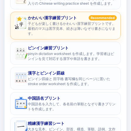
入りの Chinese writing practice sheet を作成します。
かわいい漢字練習プリント
Recommended
子どもが楽しく書けるかわいい漢字練習プリントです。
最初のマスは黒字見本、続きは薄いなぞり書きになりま
す。
ピンイン練習プリント
pinyin dictation worksheet を作成します。学習者はピ
ンインを見て対応する漢字や単語を書きます。
漢字とピンイン罫線
ピンイン罫線と 田字格 書写欄を同じページに置いた
stroke order worksheet を作成します。
中国語名プリント
中国語名を入力して、各名前の筆順となぞり書きプリン
トを作成します。
精練漢字練習シート
大きな見本、ピンイン、部首、構造、筆順、語例、文作