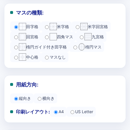
マスの種類:
田字格
米字格
米字回宮格
回宮格
四角マス
九宮格
楕円ガイド付き田字格
楕円マス
中心格
マスなし
用紙方向:
縦向き
横向き
印刷レイアウト:
A4
US Letter