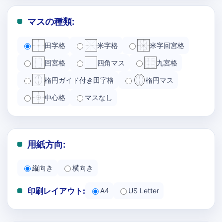
マスの種類:
田字格
米字格
米字回宮格
回宮格
四角マス
九宮格
楕円ガイド付き田字格
楕円マス
中心格
マスなし
用紙方向:
縦向き
横向き
印刷レイアウト:
A4
US Letter