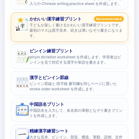
入りの Chinese writing practice sheet を作成します。
かわいい漢字練習プリント
Recommended
子どもが楽しく書けるかわいい漢字練習プリントです。
最初のマスは黒字見本、続きは薄いなぞり書きになりま
す。
ピンイン練習プリント
pinyin dictation worksheet を作成します。学習者はピ
ンインを見て対応する漢字や単語を書きます。
漢字とピンイン罫線
ピンイン罫線と 田字格 書写欄を同じページに置いた
stroke order worksheet を作成します。
中国語名プリント
中国語名を入力して、各名前の筆順となぞり書きプリン
トを作成します。
精練漢字練習シート
大きな見本、ピンイン、部首、構造、筆順、語例、文作