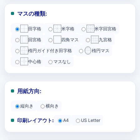
マスの種類:
田字格
米字格
米字回宮格
回宮格
四角マス
九宮格
楕円ガイド付き田字格
楕円マス
中心格
マスなし
用紙方向:
縦向き
横向き
印刷レイアウト:
A4
US Letter