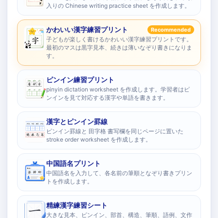
入りの Chinese writing practice sheet を作成します。
かわいい漢字練習プリント
Recommended
子どもが楽しく書けるかわいい漢字練習プリントです。
最初のマスは黒字見本、続きは薄いなぞり書きになりま
す。
ピンイン練習プリント
pinyin dictation worksheet を作成します。学習者はピ
ンインを見て対応する漢字や単語を書きます。
漢字とピンイン罫線
ピンイン罫線と 田字格 書写欄を同じページに置いた
stroke order worksheet を作成します。
中国語名プリント
中国語名を入力して、各名前の筆順となぞり書きプリン
トを作成します。
精練漢字練習シート
大きな見本、ピンイン、部首、構造、筆順、語例、文作