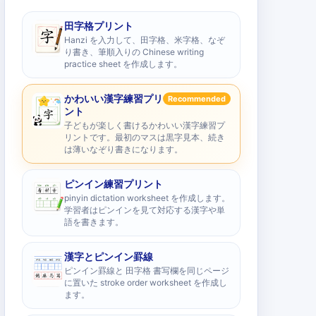
田字格プリント
Hanzi を入力して、田字格、米字格、なぞ
り書き、筆順入りの Chinese writing
practice sheet を作成します。
かわいい漢字練習プリ
Recommended
ント
子どもが楽しく書けるかわいい漢字練習プ
リントです。最初のマスは黒字見本、続き
は薄いなぞり書きになります。
ピンイン練習プリント
pinyin dictation worksheet を作成します。
学習者はピンインを見て対応する漢字や単
語を書きます。
漢字とピンイン罫線
ピンイン罫線と 田字格 書写欄を同じページ
に置いた stroke order worksheet を作成し
ます。