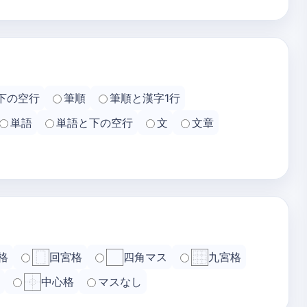
下の空行
筆順
筆順と漢字1行
単語
単語と下の空行
文
文章
格
回宮格
四角マス
九宮格
中心格
マスなし