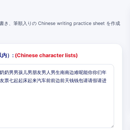
き、筆順入りの Chinese writing practice sheet を作成
以内）:
(Chinese character lists)