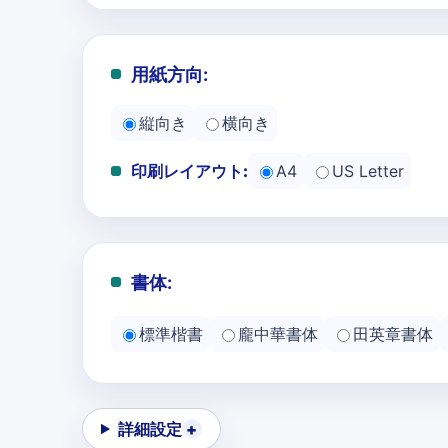
用紙方向:
縦向き
横向き
印刷レイアウト:
A4
US Letter
書体:
標準楷書
龐中華書体
田英章書体
詳細設定