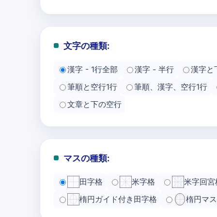
文字の種類:
漢字 - 1行全部
漢字 - 半行
漢字と
筆順と空行1行
筆順、漢字、空行1行
文章と下の空行
マスの種類:
田字格
米字格
米字回宮
楕円ガイド付き田字格
楕円マス