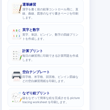
運筆練習
漢字を書く前の鉛筆コントロール用に、直
線、曲線、図形のなぞり書きページを印刷
します。
英字と数字
英字、単語、ピンイン、数字の四線プリン
トを作成します。
計算プリント
毎日の練習用に印刷できる計算問題を作成
します。
空白テンプレート
田字格、米字格、回宮格、ピンイン罫線な
どの空白練習用紙を印刷します。
なぞり絵プリント
線をなぞって簡単な絵を完成させる picture
tracing worksheet を印刷します。