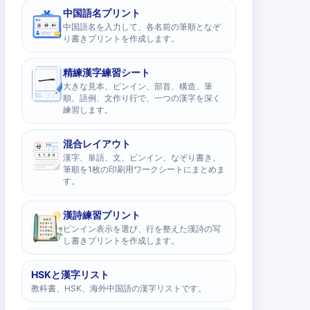
中国語名プリント
中国語名を入力して、各名前の筆順となぞ
り書きプリントを作成します。
精練漢字練習シート
大きな見本、ピンイン、部首、構造、筆
順、語例、文作り行で、一つの漢字を深く
練習します。
混合レイアウト
漢字、単語、文、ピンイン、なぞり書き、
筆順を1枚の印刷用ワークシートにまとめま
す。
漢詩練習プリント
ピンイン表示を選び、行を整えた漢詩の写
し書きプリントを作成します。
HSKと漢字リスト
教科書、HSK、海外中国語の漢字リストです。