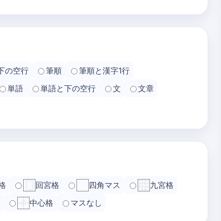
下の空行
筆順
筆順と漢字1行
単語
単語と下の空行
文
文章
格
回宮格
四角マス
九宮格
中心格
マスなし