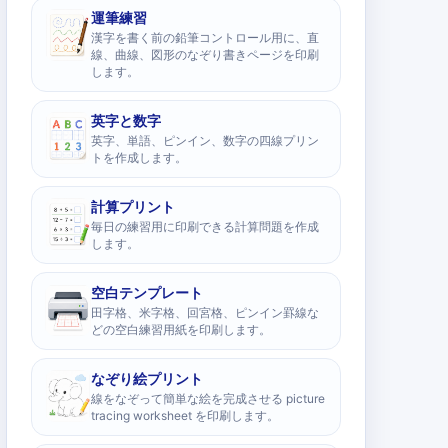
運筆練習
漢字を書く前の鉛筆コントロール用に、直
線、曲線、図形のなぞり書きページを印刷
します。
英字と数字
英字、単語、ピンイン、数字の四線プリン
トを作成します。
計算プリント
毎日の練習用に印刷できる計算問題を作成
します。
空白テンプレート
田字格、米字格、回宮格、ピンイン罫線な
どの空白練習用紙を印刷します。
なぞり絵プリント
線をなぞって簡単な絵を完成させる picture
tracing worksheet を印刷します。