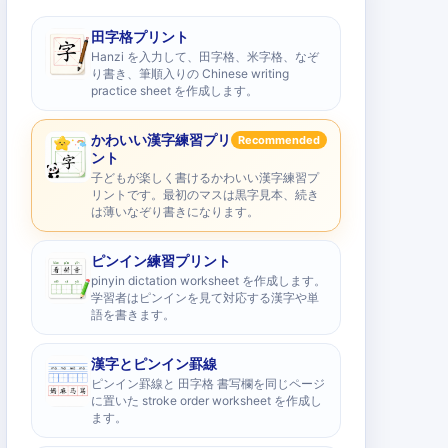
田字格プリント
Hanzi を入力して、田字格、米字格、なぞ
り書き、筆順入りの Chinese writing
practice sheet を作成します。
かわいい漢字練習プリ
Recommended
ント
子どもが楽しく書けるかわいい漢字練習プ
リントです。最初のマスは黒字見本、続き
は薄いなぞり書きになります。
ピンイン練習プリント
pinyin dictation worksheet を作成します。
学習者はピンインを見て対応する漢字や単
語を書きます。
漢字とピンイン罫線
ピンイン罫線と 田字格 書写欄を同じページ
に置いた stroke order worksheet を作成し
ます。