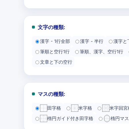
文字の種類:
漢字 - 1行全部
漢字 - 半行
漢字と
筆順と空行1行
筆順、漢字、空行1行
文章と下の空行
マスの種類:
田字格
米字格
米字回宮
楕円ガイド付き田字格
楕円マス