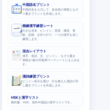
中国語名プリント
中国語名を入力して、各名前の筆順となぞ
り書きプリントを作成します。
精練漢字練習シート
大きな見本、ピンイン、部首、構造、筆
順、語例、文作り行で、一つの漢字を深く
練習します。
混合レイアウト
漢字、単語、文、ピンイン、なぞり書き、
筆順を1枚の印刷用ワークシートにまとめま
す。
漢詩練習プリント
ピンイン表示を選び、行を整えた漢詩の写
し書きプリントを作成します。
HSKと漢字リスト
教科書、HSK、海外中国語の漢字リストです。