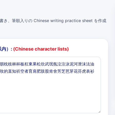
き、筆順入りの Chinese writing practice sheet を作成
以内）:
(Chinese character lists)