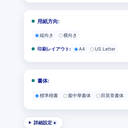
用紙方向:
縦向き
横向き
印刷レイアウト:
A4
US Letter
書体:
標準楷書
龐中華書体
田英章書体
詳細設定