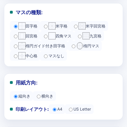
マスの種類:
田字格
米字格
米字回宮格
回宮格
四角マス
九宮格
楕円ガイド付き田字格
楕円マス
中心格
マスなし
用紙方向:
縦向き
横向き
印刷レイアウト:
A4
US Letter