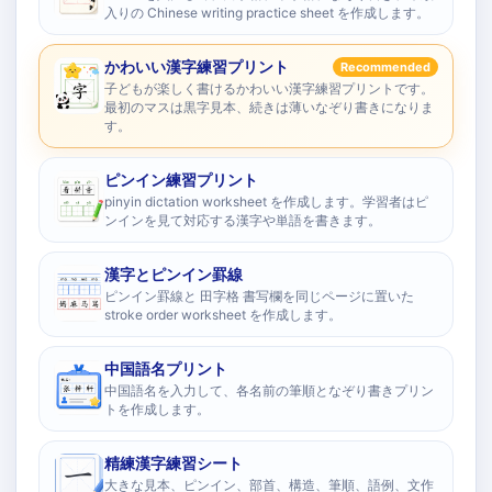
入りの Chinese writing practice sheet を作成します。
かわいい漢字練習プリント
Recommended
子どもが楽しく書けるかわいい漢字練習プリントです。
最初のマスは黒字見本、続きは薄いなぞり書きになりま
す。
ピンイン練習プリント
pinyin dictation worksheet を作成します。学習者はピ
ンインを見て対応する漢字や単語を書きます。
漢字とピンイン罫線
ピンイン罫線と 田字格 書写欄を同じページに置いた
stroke order worksheet を作成します。
中国語名プリント
中国語名を入力して、各名前の筆順となぞり書きプリン
トを作成します。
精練漢字練習シート
大きな見本、ピンイン、部首、構造、筆順、語例、文作