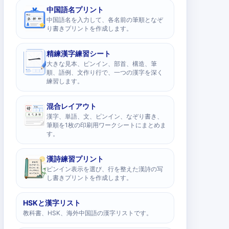
中国語名プリント
中国語名を入力して、各名前の筆順となぞ
り書きプリントを作成します。
精練漢字練習シート
大きな見本、ピンイン、部首、構造、筆
順、語例、文作り行で、一つの漢字を深く
練習します。
混合レイアウト
漢字、単語、文、ピンイン、なぞり書き、
筆順を1枚の印刷用ワークシートにまとめま
す。
漢詩練習プリント
ピンイン表示を選び、行を整えた漢詩の写
し書きプリントを作成します。
HSKと漢字リスト
教科書、HSK、海外中国語の漢字リストです。