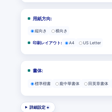
用紙方向:
縦向き
横向き
印刷レイアウト:
A4
US Letter
書体:
標準楷書
龐中華書体
田英章書体
詳細設定