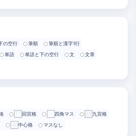
下の空行
筆順
筆順と漢字1行
単語
単語と下の空行
文
文章
格
回宮格
四角マス
九宮格
中心格
マスなし