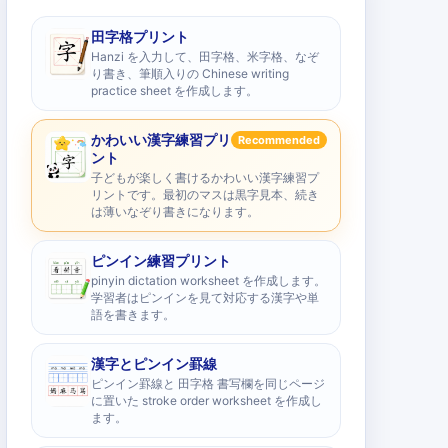
田字格プリント
Hanzi を入力して、田字格、米字格、なぞ
り書き、筆順入りの Chinese writing
practice sheet を作成します。
かわいい漢字練習プリ
Recommended
ント
子どもが楽しく書けるかわいい漢字練習プ
リントです。最初のマスは黒字見本、続き
は薄いなぞり書きになります。
ピンイン練習プリント
pinyin dictation worksheet を作成します。
学習者はピンインを見て対応する漢字や単
語を書きます。
漢字とピンイン罫線
ピンイン罫線と 田字格 書写欄を同じページ
に置いた stroke order worksheet を作成し
ます。