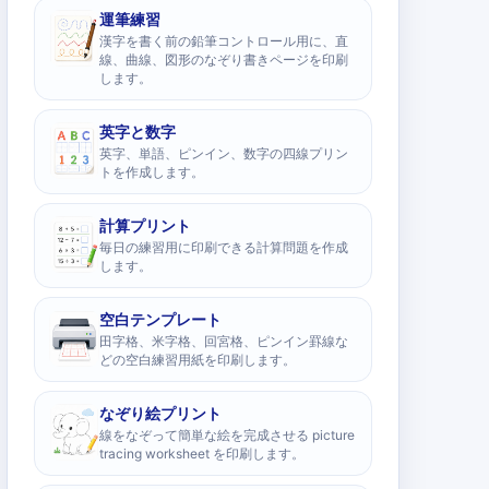
運筆練習
漢字を書く前の鉛筆コントロール用に、直
線、曲線、図形のなぞり書きページを印刷
します。
英字と数字
英字、単語、ピンイン、数字の四線プリン
トを作成します。
計算プリント
毎日の練習用に印刷できる計算問題を作成
します。
空白テンプレート
田字格、米字格、回宮格、ピンイン罫線な
どの空白練習用紙を印刷します。
なぞり絵プリント
線をなぞって簡単な絵を完成させる picture
tracing worksheet を印刷します。