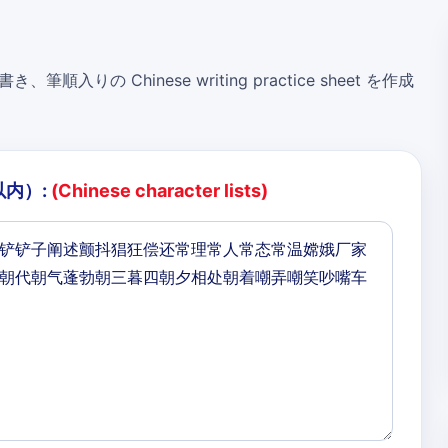
き、筆順入りの Chinese writing practice sheet を作成
以内）:
(Chinese character lists)