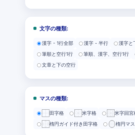
文字の種類:
漢字 - 1行全部
漢字 - 半行
漢字と
筆順と空行1行
筆順、漢字、空行1行
文章と下の空行
マスの種類:
田字格
米字格
米字回宮
楕円ガイド付き田字格
楕円マス