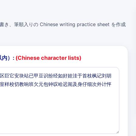
き、筆順入りの Chinese writing practice sheet を作成
以内）:
(Chinese character lists)