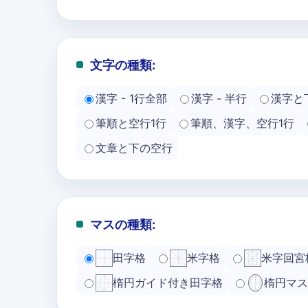
文字の種類:
漢字 - 1行全部
漢字 - 半行
漢字と
筆順と空行1行
筆順、漢字、空行1行
文章と下の空行
マスの種類:
田字格
米字格
米字回宮
楕円ガイド付き田字格
楕円マス