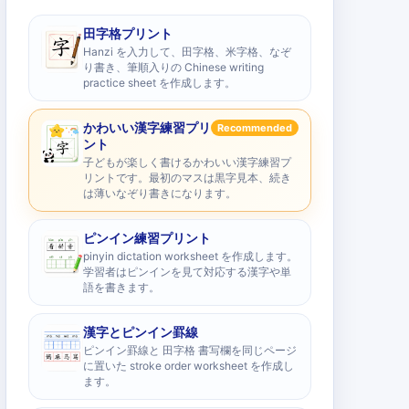
田字格プリント
Hanzi を入力して、田字格、米字格、なぞ
り書き、筆順入りの Chinese writing
practice sheet を作成します。
かわいい漢字練習プリ
Recommended
ント
子どもが楽しく書けるかわいい漢字練習プ
リントです。最初のマスは黒字見本、続き
は薄いなぞり書きになります。
ピンイン練習プリント
pinyin dictation worksheet を作成します。
学習者はピンインを見て対応する漢字や単
語を書きます。
漢字とピンイン罫線
ピンイン罫線と 田字格 書写欄を同じページ
に置いた stroke order worksheet を作成し
ます。