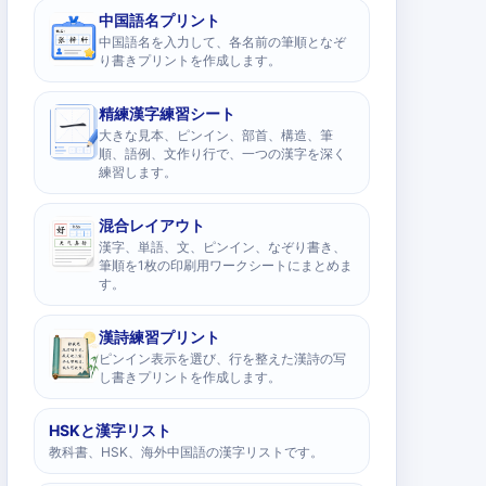
中国語名プリント
中国語名を入力して、各名前の筆順となぞ
り書きプリントを作成します。
精練漢字練習シート
大きな見本、ピンイン、部首、構造、筆
順、語例、文作り行で、一つの漢字を深く
練習します。
混合レイアウト
漢字、単語、文、ピンイン、なぞり書き、
筆順を1枚の印刷用ワークシートにまとめま
す。
漢詩練習プリント
ピンイン表示を選び、行を整えた漢詩の写
し書きプリントを作成します。
HSKと漢字リスト
教科書、HSK、海外中国語の漢字リストです。