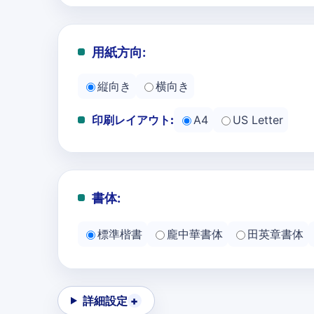
用紙方向:
縦向き
横向き
印刷レイアウト:
A4
US Letter
書体:
標準楷書
龐中華書体
田英章書体
詳細設定