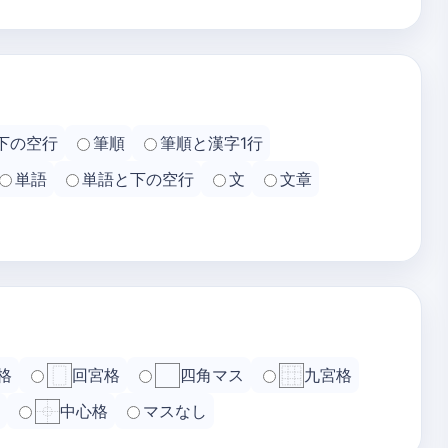
下の空行
筆順
筆順と漢字1行
単語
単語と下の空行
文
文章
格
回宮格
四角マス
九宮格
中心格
マスなし