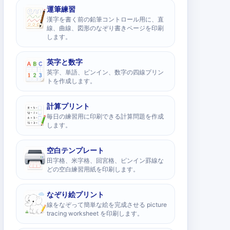
運筆練習
漢字を書く前の鉛筆コントロール用に、直
線、曲線、図形のなぞり書きページを印刷
します。
英字と数字
英字、単語、ピンイン、数字の四線プリン
トを作成します。
計算プリント
毎日の練習用に印刷できる計算問題を作成
します。
空白テンプレート
田字格、米字格、回宮格、ピンイン罫線な
どの空白練習用紙を印刷します。
なぞり絵プリント
線をなぞって簡単な絵を完成させる picture
tracing worksheet を印刷します。