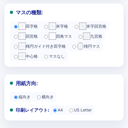
マスの種類:
田字格
米字格
米字回宮格
回宮格
四角マス
九宮格
楕円ガイド付き田字格
楕円マス
中心格
マスなし
用紙方向:
縦向き
横向き
印刷レイアウト:
A4
US Letter