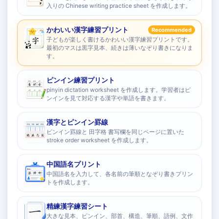
入りの Chinese writing practice sheet を作成します。
かわいい漢字練習プリント
Recommended
子どもが楽しく書けるかわいい漢字練習プリントです。
最初のマスは黒字見本、続きは薄いなぞり書きになりま
す。
ピンイン練習プリント
pinyin dictation worksheet を作成します。学習者はピ
ンインを見て対応する漢字や単語を書きます。
漢字とピンイン罫線
ピンイン罫線と 田字格 書写欄を同じページに置いた
stroke order worksheet を作成します。
中国語名プリント
中国語名を入力して、各名前の筆順となぞり書きプリン
トを作成します。
精練漢字練習シート
大きな見本、ピンイン、部首、構造、筆順、語例、文作