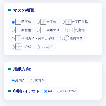
マスの種類:
田字格
米字格
米字回宮格
回宮格
四角マス
九宮格
楕円ガイド付き田字格
楕円マス
中心格
マスなし
用紙方向:
縦向き
横向き
印刷レイアウト:
A4
US Letter