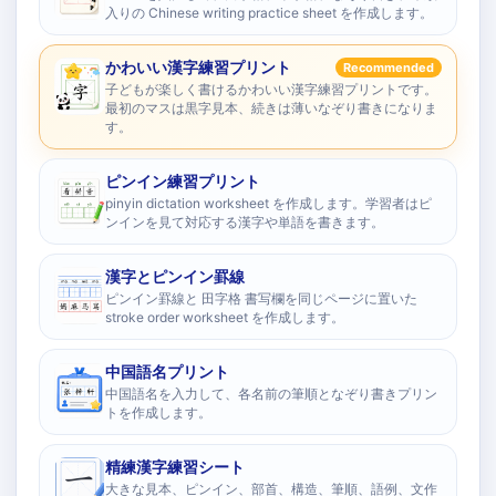
入りの Chinese writing practice sheet を作成します。
かわいい漢字練習プリント
Recommended
子どもが楽しく書けるかわいい漢字練習プリントです。
最初のマスは黒字見本、続きは薄いなぞり書きになりま
す。
ピンイン練習プリント
pinyin dictation worksheet を作成します。学習者はピ
ンインを見て対応する漢字や単語を書きます。
漢字とピンイン罫線
ピンイン罫線と 田字格 書写欄を同じページに置いた
stroke order worksheet を作成します。
中国語名プリント
中国語名を入力して、各名前の筆順となぞり書きプリン
トを作成します。
精練漢字練習シート
大きな見本、ピンイン、部首、構造、筆順、語例、文作