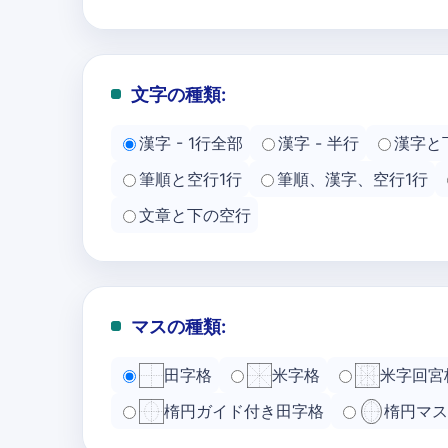
文字の種類:
漢字 - 1行全部
漢字 - 半行
漢字と
筆順と空行1行
筆順、漢字、空行1行
文章と下の空行
マスの種類:
田字格
米字格
米字回宮
楕円ガイド付き田字格
楕円マス