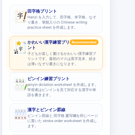
田字格プリント
Hanzi を入力して、田字格、米字格、なぞ
り書き、筆順入りの Chinese writing
practice sheet を作成します。
かわいい漢字練習プリ
Recommended
ント
子どもが楽しく書けるかわいい漢字練習プ
リントです。最初のマスは黒字見本、続き
は薄いなぞり書きになります。
ピンイン練習プリント
pinyin dictation worksheet を作成します。
学習者はピンインを見て対応する漢字や単
語を書きます。
漢字とピンイン罫線
ピンイン罫線と 田字格 書写欄を同じページ
に置いた stroke order worksheet を作成し
ます。