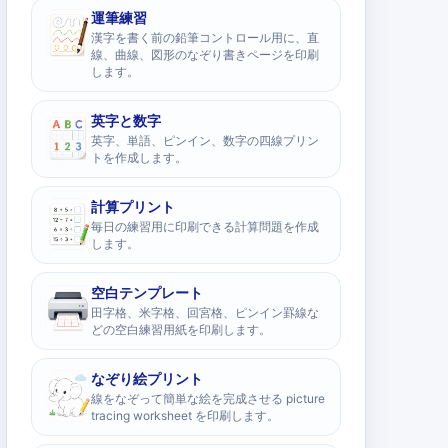
運筆練習
漢字を書く前の鉛筆コントロール用に、直
線、曲線、図形のなぞり書きページを印刷
します。
英字と数字
英字、単語、ピンイン、数字の四線プリン
トを作成します。
計算プリント
毎日の練習用に印刷できる計算問題を作成
します。
空白テンプレート
田字格、米字格、回宮格、ピンイン罫線な
どの空白練習用紙を印刷します。
なぞり絵プリント
線をなぞって簡単な絵を完成させる picture
tracing worksheet を印刷します。