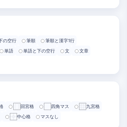
下の空行
筆順
筆順と漢字1行
単語
単語と下の空行
文
文章
格
回宮格
四角マス
九宮格
中心格
マスなし