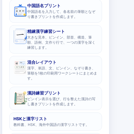
中国語名プリント
中国語名を入力して、各名前の筆順となぞ
り書きプリントを作成します。
精練漢字練習シート
大きな見本、ピンイン、部首、構造、筆
順、語例、文作り行で、一つの漢字を深く
練習します。
混合レイアウト
漢字、単語、文、ピンイン、なぞり書き、
筆順を1枚の印刷用ワークシートにまとめま
す。
漢詩練習プリント
ピンイン表示を選び、行を整えた漢詩の写
し書きプリントを作成します。
HSKと漢字リスト
教科書、HSK、海外中国語の漢字リストです。