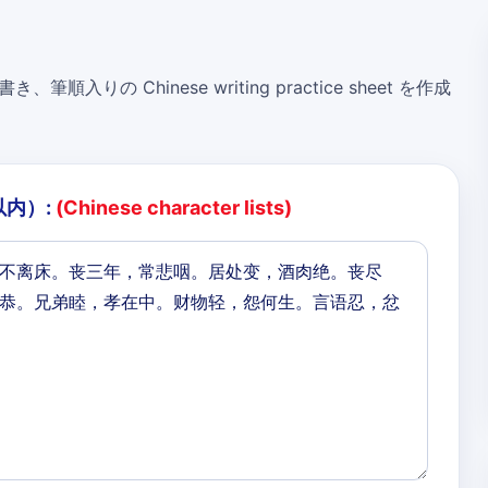
き、筆順入りの Chinese writing practice sheet を作成
以内）:
(Chinese character lists)