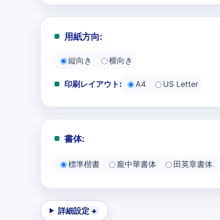
用紙方向:
縦向き
横向き
印刷レイアウト:
A4
US Letter
書体:
標準楷書
龐中華書体
田英章書体
詳細設定