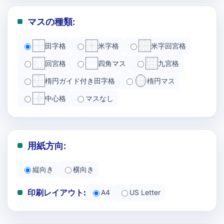
マスの種類:
田字格
米字格
米字回宮格
回宮格
四角マス
九宮格
楕円ガイド付き田字格
楕円マス
中心格
マスなし
用紙方向:
縦向き
横向き
印刷レイアウト:
A4
US Letter