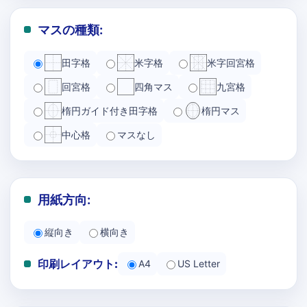
マスの種類:
田字格
米字格
米字回宮格
回宮格
四角マス
九宮格
楕円ガイド付き田字格
楕円マス
中心格
マスなし
用紙方向:
縦向き
横向き
印刷レイアウト:
A4
US Letter