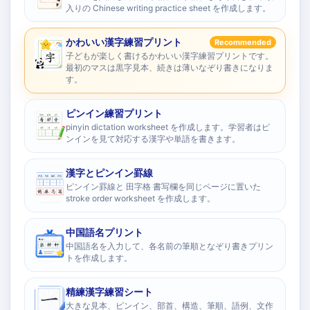
入りの Chinese writing practice sheet を作成します。
かわいい漢字練習プリント
Recommended
子どもが楽しく書けるかわいい漢字練習プリントです。
最初のマスは黒字見本、続きは薄いなぞり書きになりま
す。
ピンイン練習プリント
pinyin dictation worksheet を作成します。学習者はピ
ンインを見て対応する漢字や単語を書きます。
漢字とピンイン罫線
ピンイン罫線と 田字格 書写欄を同じページに置いた
stroke order worksheet を作成します。
中国語名プリント
中国語名を入力して、各名前の筆順となぞり書きプリン
トを作成します。
精練漢字練習シート
大きな見本、ピンイン、部首、構造、筆順、語例、文作