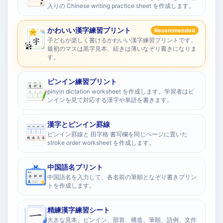
入りの Chinese writing practice sheet を作成します。
かわいい漢字練習プリント
Recommended
子どもが楽しく書けるかわいい漢字練習プリントです。
最初のマスは黒字見本、続きは薄いなぞり書きになりま
す。
ピンイン練習プリント
pinyin dictation worksheet を作成します。学習者はピ
ンインを見て対応する漢字や単語を書きます。
漢字とピンイン罫線
ピンイン罫線と 田字格 書写欄を同じページに置いた
stroke order worksheet を作成します。
中国語名プリント
中国語名を入力して、各名前の筆順となぞり書きプリン
トを作成します。
精練漢字練習シート
大きな見本、ピンイン、部首、構造、筆順、語例、文作