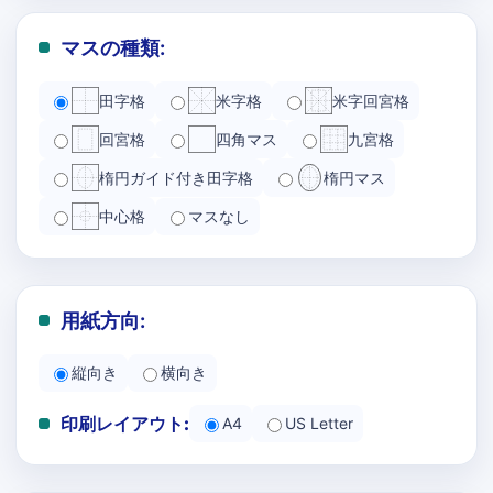
マスの種類:
田字格
米字格
米字回宮格
回宮格
四角マス
九宮格
楕円ガイド付き田字格
楕円マス
中心格
マスなし
用紙方向:
縦向き
横向き
印刷レイアウト:
A4
US Letter