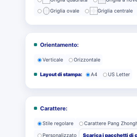
Griglia ovale
Griglia centrale
Orientamento:
Verticale
Orizzontale
Layout di stampa:
A4
US Letter
Carattere:
Stile regolare
Carattere Pang Zhong
Personalizzato
Scarica i pacchetti di 