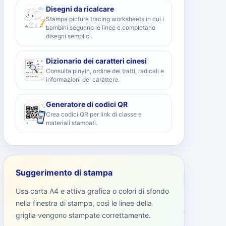
Disegni da ricalcare
Stampa picture tracing worksheets in cui i
bambini seguono le linee e completano
disegni semplici.
Dizionario dei caratteri cinesi
Consulta pinyin, ordine dei tratti, radicali e
informazioni del carattere.
Generatore di codici QR
Crea codici QR per link di classe e
materiali stampati.
Suggerimento di stampa
Usa carta A4 e attiva grafica o colori di sfondo
nella finestra di stampa, così le linee della
griglia vengono stampate correttamente.