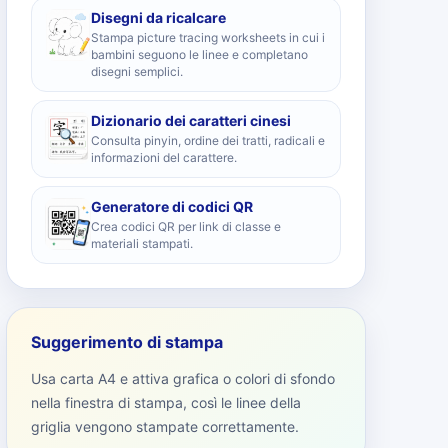
Disegni da ricalcare
Stampa picture tracing worksheets in cui i
bambini seguono le linee e completano
disegni semplici.
Dizionario dei caratteri cinesi
Consulta pinyin, ordine dei tratti, radicali e
informazioni del carattere.
Generatore di codici QR
Crea codici QR per link di classe e
materiali stampati.
Suggerimento di stampa
Usa carta A4 e attiva grafica o colori di sfondo
nella finestra di stampa, così le linee della
griglia vengono stampate correttamente.