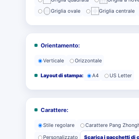
Griglia ovale
Griglia centrale
Orientamento:
Verticale
Orizzontale
Layout di stampa:
A4
US Letter
Carattere:
Stile regolare
Carattere Pang Zhong
Personalizzato
Scarica i pacchetti di 