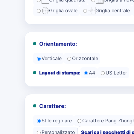
Griglia ovale
Griglia centrale
Orientamento:
Verticale
Orizzontale
Layout di stampa:
A4
US Letter
Carattere:
Stile regolare
Carattere Pang Zhong
Personalizzato
Scarica i pacchetti di 