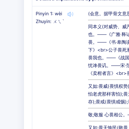
Pinyin 1: wèi
(会意。据甲骨文意
Zhuyin: ㄨㄟˋ
同本义(对威势、威严
也。——《广雅·释诂
畏。——《书·皋陶
下》<br>公子畏死
畏我也。——《战国策
忧谗畏讥。——宋·
《卖柑者言》<br
又如:畏威(畏惧权势
怕老虎那样害怕);畏
存);畏戒(畏惧戒惕)
敬;敬服 心畏相公
又如:畏天恤民(敬畏