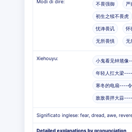
Modi di dire:
不畏强御
严
初生之犊不畏虎
忧谗畏讥
怀
无所畏惧
无
Xiehouyu:
小鬼看见钟馗像--
年轻人扛大梁---
寒冬的电扇----
敌敌畏拌大蒜---
Significato inglese: fear, dread, awe, reve
Detailed explanations by pronunciation