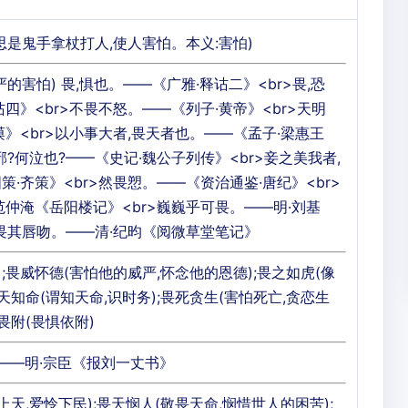
思是鬼手拿杖打人,使人害怕。本义:害怕)
的害怕) 畏,惧也。——《广雅·释诂二》<br>畏,恐
四》<br>不畏不怒。——《列子·黄帝》<br>天明
谟》<br>以小事大者,畏天者也。——《孟子·梁惠王
邪?何泣也?——《史记·魏公子列传》<br>妾之美我者,
·齐策》<br>然畏愬。——《资治通鉴·唐纪》<br>
范仲淹《岳阳楼记》<br>巍巍乎可畏。——明·刘基
>畏其唇吻。——清·纪昀《阅微草堂笔记》
);畏威怀德(害怕他的威严,怀念他的恩德);畏之如虎(像
天知命(谓知天命,识时务);畏死贪生(害怕死亡,贪恋生
;畏附(畏惧依附)
。——明·宗臣《报刘一丈书》
上天,爱怜下民);畏天悯人(敬畏天命,悯惜世人的困苦);