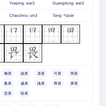
Yueping: wai3
Guangdong: wei3
Chaozhou: uin3
Tang: *qiuə̀i
儆畏
兢畏
凛畏
可畏
周畏
夤畏
威畏
媿畏
尊畏
屏畏
恐畏
惊畏