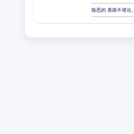
险恶的 畏路不堪论