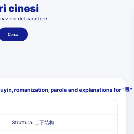
ri cinesi
rmazioni del carattere.
Cerca
zhuyin, romanization, parole and explanations for "
畏
"
Struttura: 上下结构