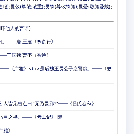
敬服);畏敬(尊敬;敬重);畏钦(尊敬钦佩);畏爱(敬佩爱戴);
恫吓他人的言语)
扫。——唐·王建《寒食行》
——三国魏·曹丕《杂诗》
也。——《广雅》<br>是后魏王畏公子之贤能。——《史
 人皆见曾点曰:“无乃畏邪?”——《吕氏春秋》
恒当弓之畏。——《考工记》 隈
《广雅》