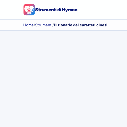
Strumenti di Hyman
Home
/
Strumenti
/
Dizionario dei caratteri cinesi