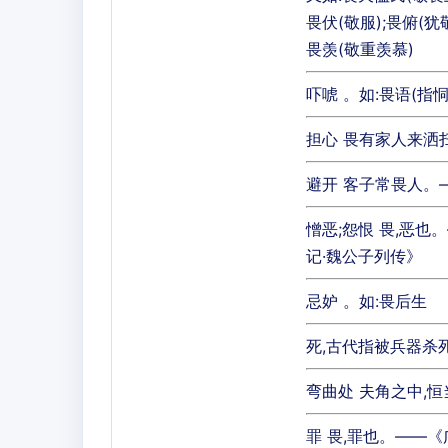
畏伏(敬服);畏俯(犹
畏羡(敬重羡慕)
吓唬 。如:畏语(指
担心 畏有家人来洒
避开 客子常畏人。
憎恶;怨恨 畏,恶
记·魏公子列传》
忌妒 。如:畏后生
死,古代指被兵器杀死
弯曲处 夫角之中,
罪 畏,罪也。——