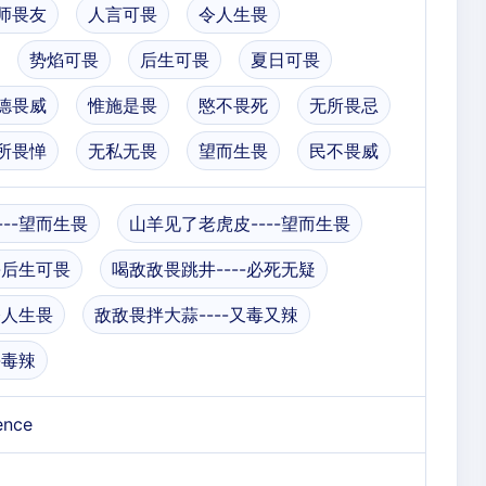
师畏友
人言可畏
令人生畏
势焰可畏
后生可畏
夏日可畏
德畏威
惟施是畏
愍不畏死
无所畏忌
所畏惮
无私无畏
望而生畏
民不畏威
--望而生畏
山羊见了老虎皮----望而生畏
-后生可畏
喝敌敌畏跳井----必死无疑
令人生畏
敌敌畏拌大蒜----又毒又辣
-毒辣
rence