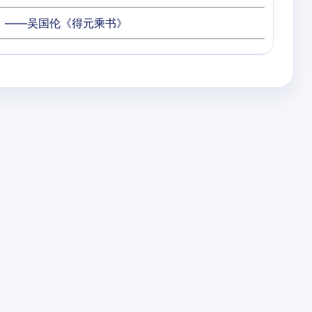
。——吴国伦《得元乘书》