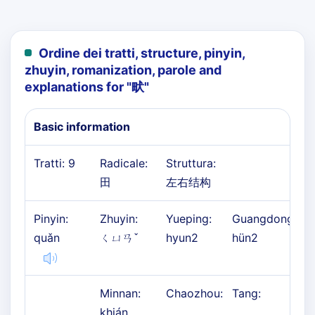
Ordine dei tratti, structure, pinyin,
zhuyin, romanization, parole and
explanations for "
畎
"
Basic information
Tratti: 9
Radicale:
Struttura:
田
左右结构
Pinyin:
Zhuyin:
Yueping:
Guangdong:
quǎn
ㄑㄩㄢˇ
hyun2
hün2
Minnan:
Chaozhou:
Tang:
khián