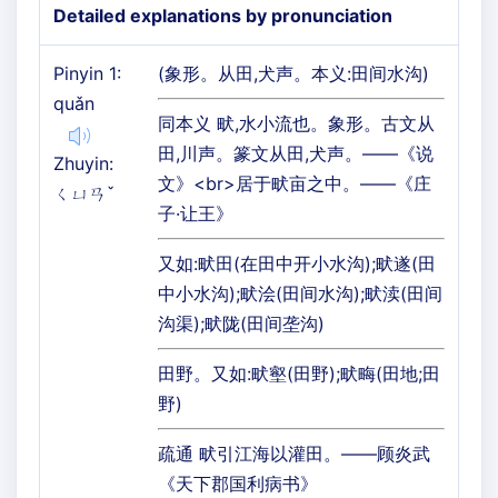
Detailed explanations by pronunciation
Pinyin 1:
(象形。从田,犬声。本义:田间水沟)
quǎn
同本义 畎,水小流也。象形。古文从
田,川声。篆文从田,犬声。——《说
Zhuyin:
文》<br>居于畎亩之中。——《庄
ㄑㄩㄢˇ
子·让王》
又如:畎田(在田中开小水沟);畎遂(田
中小水沟);畎浍(田间水沟);畎渎(田间
沟渠);畎陇(田间垄沟)
田野。又如:畎壑(田野);畎畮(田地;田
野)
疏通 畎引江海以灌田。——顾炎武
《天下郡国利病书》