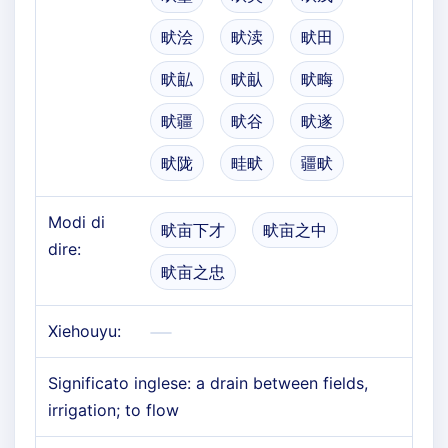
畎浍
畎渎
畎田
畎畆
畎畒
畎畮
畎疆
畎谷
畎遂
畎陇
畦畎
疆畎
Modi di
畎亩下才
畎亩之中
dire:
畎亩之忠
Xiehouyu:
Significato inglese: a drain between fields,
irrigation; to flow